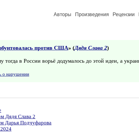
Авторы
Произведения
Рецензии
взбунтовалась против США
» (
Дядя Слава 2
)
 тогда в России ворьё додумалось до этой идеи, а украин
ь о нарушении
е
ом Дядя Слава 2
ром Дарья Подчуфарова
.2024