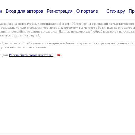
н
Вход для авторов
Регистрация
О портале
Стихи.ру
Пр
кации своих литературных произведений в сети Интернет на основании
пользовательско
возможна только с согласия его автора, к которому вы можете обратиться на его авторс
кации
и
российского законодательства
. Данные пользователей обрабатываются на основ
вязаться с администрацией
.
лей, которые в общей сумме просматривают более полумиллиона страниц по данным сче
тров и количество посетителей.
эгидой
Российского союза писателей
18+