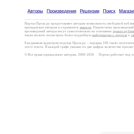
Авторы
Произведения
Рецензии
Поиск
Магази
Портал Проза.ру предоставляет авторам возможность свободной публи
принадлежат авторам и охраняются
законом
. Перепечатка произведений 
произведений авторы несут самостоятельно на основании
правил публи
также можете посмотреть более подробную
информацию о портале
и
с
Ежедневная аудитория портала Проза.ру – порядка 100 тысяч посетите
этого текста. В каждой графе указано по две цифры: количество просмо
© Все права принадлежат авторам, 2000-2026 Портал работает под 