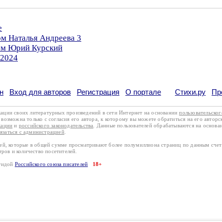
е
ом Наталья Андреева 3
ром Юрий Курский
.2024
н
Вход для авторов
Регистрация
О портале
Стихи.ру
Пр
кации своих литературных произведений в сети Интернет на основании
пользовательско
возможна только с согласия его автора, к которому вы можете обратиться на его авторс
кации
и
российского законодательства
. Данные пользователей обрабатываются на основ
вязаться с администрацией
.
лей, которые в общей сумме просматривают более полумиллиона страниц по данным сче
тров и количество посетителей.
эгидой
Российского союза писателей
18+