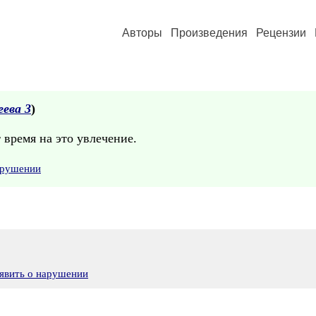
Авторы
Произведения
Рецензии
ева 3
)
 время на это увлечение.
арушении
явить о нарушении