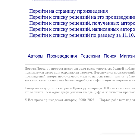
Перейти на страницу произведения
Перейти к списку рецензий на это произведени
Перейти к списку рецензий, полученных автор
Перейти к списку рецензий, написанных авто
Перейти к списку рецензий по разделу за 11.10
Авторы
Произведения
Рецензии
Поиск
Магази
Портал Проза.ру предоставляет авторам возможность свободной публи
принадлежат авторам и охраняются
законом
. Перепечатка произведений 
произведений авторы несут самостоятельно на основании
правил публи
также можете посмотреть более подробную
информацию о портале
и
с
Ежедневная аудитория портала Проза.ру – порядка 100 тысяч посетите
этого текста. В каждой графе указано по две цифры: количество просмо
© Все права принадлежат авторам, 2000-2026 Портал работает под 