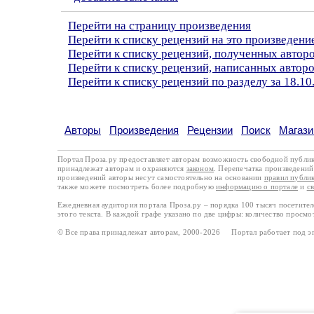
Перейти на страницу произведения
Перейти к списку рецензий на это произведени
Перейти к списку рецензий, полученных авто
Перейти к списку рецензий, написанных автор
Перейти к списку рецензий по разделу за 18.10
Авторы
Произведения
Рецензии
Поиск
Магази
Портал Проза.ру предоставляет авторам возможность свободной публи
принадлежат авторам и охраняются
законом
. Перепечатка произведений 
произведений авторы несут самостоятельно на основании
правил публи
также можете посмотреть более подробную
информацию о портале
и
с
Ежедневная аудитория портала Проза.ру – порядка 100 тысяч посетите
этого текста. В каждой графе указано по две цифры: количество просмо
© Все права принадлежат авторам, 2000-2026 Портал работает под 