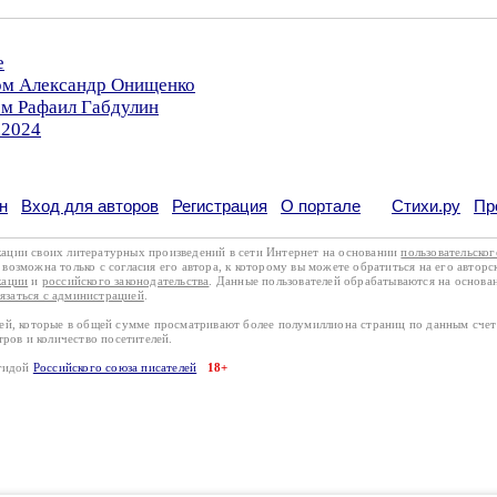
е
ром Александр Онищенко
ом Рафаил Габдулин
.2024
н
Вход для авторов
Регистрация
О портале
Стихи.ру
Пр
кации своих литературных произведений в сети Интернет на основании
пользовательско
возможна только с согласия его автора, к которому вы можете обратиться на его авторс
кации
и
российского законодательства
. Данные пользователей обрабатываются на основ
вязаться с администрацией
.
лей, которые в общей сумме просматривают более полумиллиона страниц по данным сче
тров и количество посетителей.
эгидой
Российского союза писателей
18+