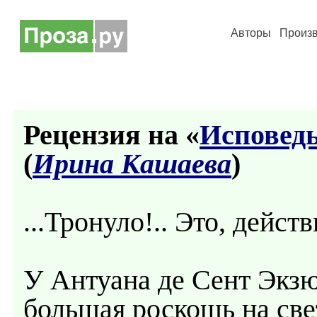
Авторы
Произ
Рецензия на «
Исповедь
(
Ирина Кашаева
)
...Тронуло!.. Это, дейст
У Антуана де Сент Экзю
большая роскошь на све