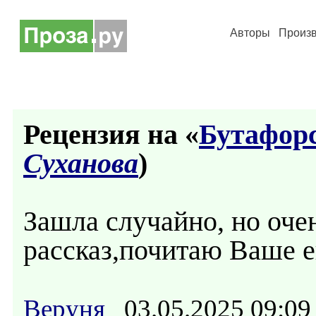
Авторы
Произ
Рецензия на «
Бутафор
Суханова
)
Зашла случайно, но оче
рассказ,почитаю Ваше е
Веруня
03.05.2025 09: