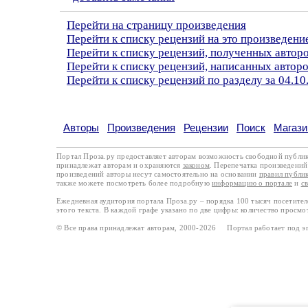
Перейти на страницу произведения
Перейти к списку рецензий на это произведени
Перейти к списку рецензий, полученных автор
Перейти к списку рецензий, написанных автор
Перейти к списку рецензий по разделу за 04.10
Авторы
Произведения
Рецензии
Поиск
Магази
Портал Проза.ру предоставляет авторам возможность свободной публи
принадлежат авторам и охраняются
законом
. Перепечатка произведений 
произведений авторы несут самостоятельно на основании
правил публи
также можете посмотреть более подробную
информацию о портале
и
с
Ежедневная аудитория портала Проза.ру – порядка 100 тысяч посетите
этого текста. В каждой графе указано по две цифры: количество просмо
© Все права принадлежат авторам, 2000-2026 Портал работает под 