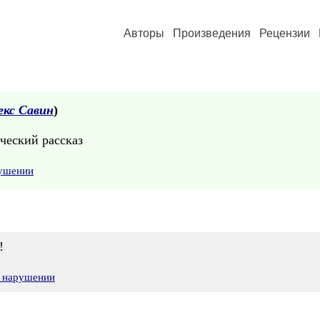
Авторы
Произведения
Рецензии
екс Савин
)
ческий рассказ
рушении
!
о нарушении