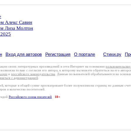
е
ом Алекс Савин
ом Лиза Молтон
.2025
н
Вход для авторов
Регистрация
О портале
Стихи.ру
Пр
кации своих литературных произведений в сети Интернет на основании
пользовательско
возможна только с согласия его автора, к которому вы можете обратиться на его авторс
кации
и
российского законодательства
. Данные пользователей обрабатываются на основ
вязаться с администрацией
.
лей, которые в общей сумме просматривают более полумиллиона страниц по данным сче
тров и количество посетителей.
эгидой
Российского союза писателей
18+