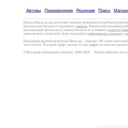
Авторы
Произведения
Рецензии
Поиск
Магази
Портал Проза.ру предоставляет авторам возможность свободной публи
принадлежат авторам и охраняются
законом
. Перепечатка произведений 
произведений авторы несут самостоятельно на основании
правил публи
также можете посмотреть более подробную
информацию о портале
и
с
Ежедневная аудитория портала Проза.ру – порядка 100 тысяч посетите
этого текста. В каждой графе указано по две цифры: количество просмо
© Все права принадлежат авторам, 2000-2026 Портал работает под 