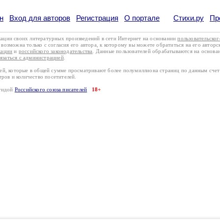
н
Вход для авторов
Регистрация
О портале
Стихи.ру
Пр
кации своих литературных произведений в сети Интернет на основании
пользовательско
возможна только с согласия его автора, к которому вы можете обратиться на его авторс
кации
и
российского законодательства
. Данные пользователей обрабатываются на основ
вязаться с администрацией
.
лей, которые в общей сумме просматривают более полумиллиона страниц по данным сче
тров и количество посетителей.
эгидой
Российского союза писателей
18+