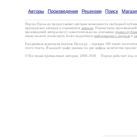
Авторы
Произведения
Рецензии
Поиск
Магази
Портал Проза.ру предоставляет авторам возможность свободной публи
принадлежат авторам и охраняются
законом
. Перепечатка произведений 
произведений авторы несут самостоятельно на основании
правил публи
также можете посмотреть более подробную
информацию о портале
и
с
Ежедневная аудитория портала Проза.ру – порядка 100 тысяч посетите
этого текста. В каждой графе указано по две цифры: количество просмо
© Все права принадлежат авторам, 2000-2026 Портал работает под 