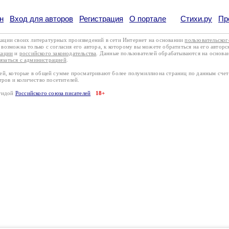
н
Вход для авторов
Регистрация
О портале
Стихи.ру
Пр
кации своих литературных произведений в сети Интернет на основании
пользовательско
возможна только с согласия его автора, к которому вы можете обратиться на его авторс
кации
и
российского законодательства
. Данные пользователей обрабатываются на основ
вязаться с администрацией
.
лей, которые в общей сумме просматривают более полумиллиона страниц по данным сче
тров и количество посетителей.
эгидой
Российского союза писателей
18+