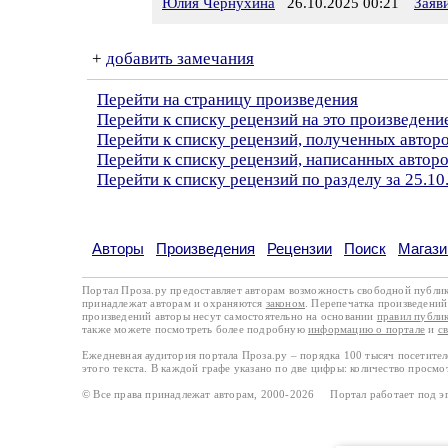
Юлия Чернухина
26.10.2025 00:21
Заяв
+
добавить замечания
Перейти на страницу произведения
Перейти к списку рецензий на это произведени
Перейти к списку рецензий, полученных авто
Перейти к списку рецензий, написанных авто
Перейти к списку рецензий по разделу за 25.10
Авторы
Произведения
Рецензии
Поиск
Магази
Портал Проза.ру предоставляет авторам возможность свободной публи
принадлежат авторам и охраняются
законом
. Перепечатка произведений 
произведений авторы несут самостоятельно на основании
правил публи
также можете посмотреть более подробную
информацию о портале
и
с
Ежедневная аудитория портала Проза.ру – порядка 100 тысяч посетите
этого текста. В каждой графе указано по две цифры: количество просмо
© Все права принадлежат авторам, 2000-2026 Портал работает под 