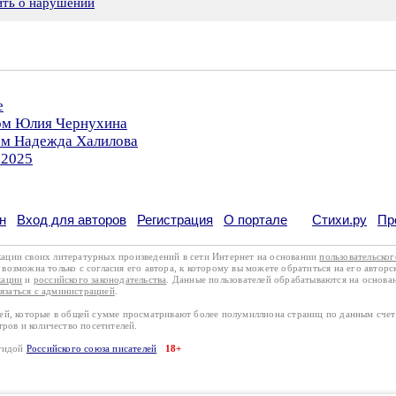
ить о нарушении
е
ром Юлия Чернухина
ром Надежда Халилова
.2025
н
Вход для авторов
Регистрация
О портале
Стихи.ру
Пр
кации своих литературных произведений в сети Интернет на основании
пользовательско
возможна только с согласия его автора, к которому вы можете обратиться на его авторс
кации
и
российского законодательства
. Данные пользователей обрабатываются на основ
вязаться с администрацией
.
лей, которые в общей сумме просматривают более полумиллиона страниц по данным сче
тров и количество посетителей.
эгидой
Российского союза писателей
18+