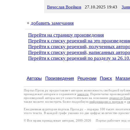
Вячеслав Воейков
27.10.2025 19:43
Зая
+
добавить замечания
Перейти на страницу произведения
Перейти к списку рецензий на это произведени
Перейти к списку рецензий, полученных автор
Перейти к списку рецензий, написанных автор
Перейти к списку рецензий по разделу за 26.10
Авторы
Произведения
Рецензии
Поиск
Магази
Портал Проза.ру предоставляет авторам возможность свободной публи
принадлежат авторам и охраняются
законом
. Перепечатка произведений 
произведений авторы несут самостоятельно на основании
правил публи
также можете посмотреть более подробную
информацию о портале
и
с
Ежедневная аудитория портала Проза.ру – порядка 100 тысяч посетите
этого текста. В каждой графе указано по две цифры: количество просмо
© Все права принадлежат авторам, 2000-2026 Портал работает под 