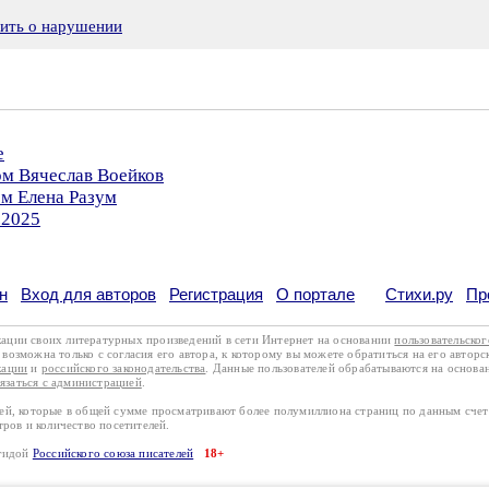
вить о нарушении
е
ом Вячеслав Воейков
ом Елена Разум
.2025
н
Вход для авторов
Регистрация
О портале
Стихи.ру
Пр
кации своих литературных произведений в сети Интернет на основании
пользовательско
возможна только с согласия его автора, к которому вы можете обратиться на его авторс
кации
и
российского законодательства
. Данные пользователей обрабатываются на основ
вязаться с администрацией
.
лей, которые в общей сумме просматривают более полумиллиона страниц по данным сче
тров и количество посетителей.
эгидой
Российского союза писателей
18+