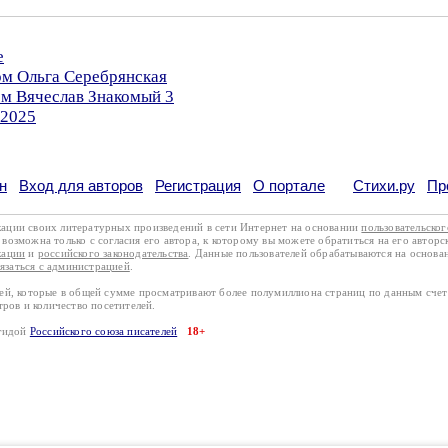
е
ом Ольга Серебрянская
ом Вячеслав Знакомый 3
.2025
н
Вход для авторов
Регистрация
О портале
Стихи.ру
Пр
кации своих литературных произведений в сети Интернет на основании
пользовательско
возможна только с согласия его автора, к которому вы можете обратиться на его авторс
кации
и
российского законодательства
. Данные пользователей обрабатываются на основ
вязаться с администрацией
.
лей, которые в общей сумме просматривают более полумиллиона страниц по данным сче
тров и количество посетителей.
эгидой
Российского союза писателей
18+