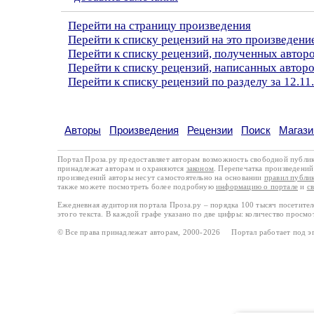
Перейти на страницу произведения
Перейти к списку рецензий на это произведени
Перейти к списку рецензий, полученных автор
Перейти к списку рецензий, написанных автор
Перейти к списку рецензий по разделу за 12.11
Авторы
Произведения
Рецензии
Поиск
Магази
Портал Проза.ру предоставляет авторам возможность свободной публи
принадлежат авторам и охраняются
законом
. Перепечатка произведений 
произведений авторы несут самостоятельно на основании
правил публи
также можете посмотреть более подробную
информацию о портале
и
с
Ежедневная аудитория портала Проза.ру – порядка 100 тысяч посетите
этого текста. В каждой графе указано по две цифры: количество просмо
© Все права принадлежат авторам, 2000-2026 Портал работает под 