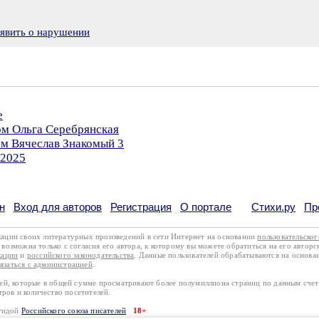
явить о нарушении
е
ом Ольга Серебрянская
ом Вячеслав Знакомый 3
.2025
н
Вход для авторов
Регистрация
О портале
Стихи.ру
Пр
кации своих литературных произведений в сети Интернет на основании
пользовательско
возможна только с согласия его автора, к которому вы можете обратиться на его авторс
кации
и
российского законодательства
. Данные пользователей обрабатываются на основ
вязаться с администрацией
.
лей, которые в общей сумме просматривают более полумиллиона страниц по данным сче
тров и количество посетителей.
эгидой
Российского союза писателей
18+