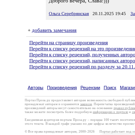
Доброго вечера, Слава!)))
Ольга Серебрянская
20.11.2025 19:45
За
+
добавить замечания
Перейти на страницу произведения
Перейти к списку рецензий на это произведени
Перейти к списку рецензий, полученных автор
Перейти к списку рецензий, написанных автор
Перейти к списку рецензий по разделу за 20.11
Авторы
Произведения
Рецензии
Поиск
Магази
Портал Проза.ру предоставляет авторам возможность свободной публи
принадлежат авторам и охраняются
законом
. Перепечатка произведений 
произведений авторы несут самостоятельно на основании
правил публи
также можете посмотреть более подробную
информацию о портале
и
с
Ежедневная аудитория портала Проза.ру – порядка 100 тысяч посетите
этого текста. В каждой графе указано по две цифры: количество просмо
© Все права принадлежат авторам, 2000-2026 Портал работает под 