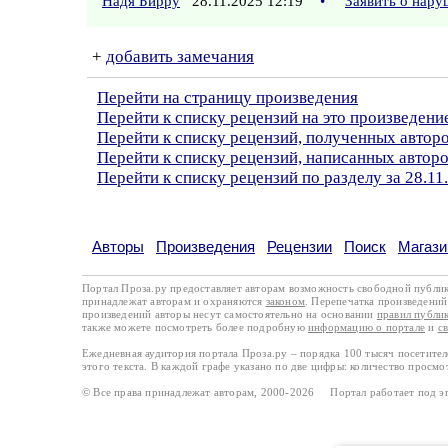
Надя Бирру
28.11.2025 12:19
•
Заявить о нар
+
добавить замечания
Перейти на страницу произведения
Перейти к списку рецензий на это произведени
Перейти к списку рецензий, полученных авто
Перейти к списку рецензий, написанных автор
Перейти к списку рецензий по разделу за 28.11
Авторы
Произведения
Рецензии
Поиск
Магази
Портал Проза.ру предоставляет авторам возможность свободной публи
принадлежат авторам и охраняются
законом
. Перепечатка произведений 
произведений авторы несут самостоятельно на основании
правил публи
также можете посмотреть более подробную
информацию о портале
и
с
Ежедневная аудитория портала Проза.ру – порядка 100 тысяч посетите
этого текста. В каждой графе указано по две цифры: количество просмо
© Все права принадлежат авторам, 2000-2026 Портал работает под 