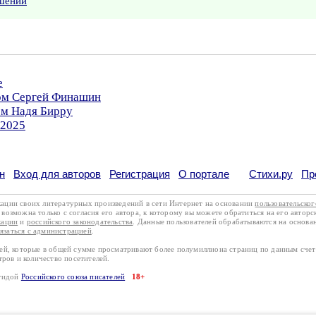
ушении
е
ром Сергей Финашин
ом Надя Бирру
.2025
н
Вход для авторов
Регистрация
О портале
Стихи.ру
Пр
кации своих литературных произведений в сети Интернет на основании
пользовательско
возможна только с согласия его автора, к которому вы можете обратиться на его авторс
кации
и
российского законодательства
. Данные пользователей обрабатываются на основ
вязаться с администрацией
.
лей, которые в общей сумме просматривают более полумиллиона страниц по данным сче
тров и количество посетителей.
эгидой
Российского союза писателей
18+