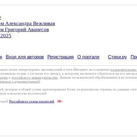
е
ром Александра Вежливая
ом Григорий Аванесов
.2025
н
Вход для авторов
Регистрация
О портале
Стихи.ру
Пр
кации своих литературных произведений в сети Интернет на основании
пользовательско
возможна только с согласия его автора, к которому вы можете обратиться на его авторс
кации
и
российского законодательства
. Данные пользователей обрабатываются на основ
вязаться с администрацией
.
лей, которые в общей сумме просматривают более полумиллиона страниц по данным сче
тров и количество посетителей.
эгидой
Российского союза писателей
18+