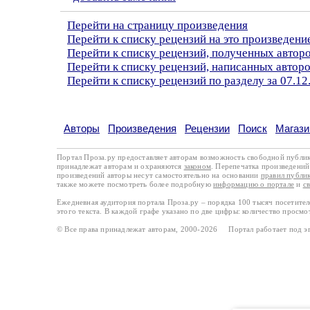
Перейти на страницу произведения
Перейти к списку рецензий на это произведени
Перейти к списку рецензий, полученных авто
Перейти к списку рецензий, написанных автор
Перейти к списку рецензий по разделу за 07.12
Авторы
Произведения
Рецензии
Поиск
Магази
Портал Проза.ру предоставляет авторам возможность свободной публи
принадлежат авторам и охраняются
законом
. Перепечатка произведений 
произведений авторы несут самостоятельно на основании
правил публи
также можете посмотреть более подробную
информацию о портале
и
с
Ежедневная аудитория портала Проза.ру – порядка 100 тысяч посетите
этого текста. В каждой графе указано по две цифры: количество просмо
© Все права принадлежат авторам, 2000-2026 Портал работает под 