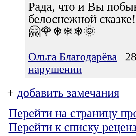
Рада, что и Вы побы
белоснежной сказке!
🤗🌹❄❄❄🌞
Ольга Благодарёва
28.
нарушении
+
добавить замечания
Перейти на страницу пр
Перейти к списку реценз