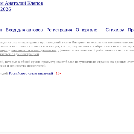
ом Анатолий Клепов
.2026
н
Вход для авторов
Регистрация
О портале
Стихи.ру
Пр
кации своих литературных произведений в сети Интернет на основании
пользовательско
возможна только с согласия его автора, к которому вы можете обратиться на его авторс
кации
и
российского законодательства
. Данные пользователей обрабатываются на основ
вязаться с администрацией
.
лей, которые в общей сумме просматривают более полумиллиона страниц по данным сче
тров и количество посетителей.
эгидой
Российского союза писателей
18+