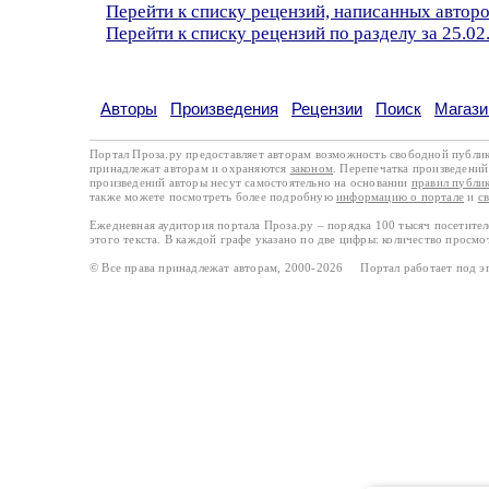
Перейти к списку рецензий, написанных автор
Перейти к списку рецензий по разделу за 25.02
Авторы
Произведения
Рецензии
Поиск
Магази
Портал Проза.ру предоставляет авторам возможность свободной публи
принадлежат авторам и охраняются
законом
. Перепечатка произведений 
произведений авторы несут самостоятельно на основании
правил публи
также можете посмотреть более подробную
информацию о портале
и
с
Ежедневная аудитория портала Проза.ру – порядка 100 тысяч посетите
этого текста. В каждой графе указано по две цифры: количество просмо
© Все права принадлежат авторам, 2000-2026 Портал работает под 