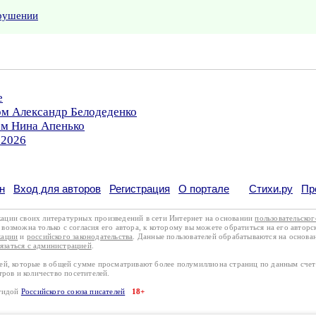
арушении
е
ом Александр Белодеденко
ом Нина Апенько
.2026
н
Вход для авторов
Регистрация
О портале
Стихи.ру
Пр
кации своих литературных произведений в сети Интернет на основании
пользовательско
возможна только с согласия его автора, к которому вы можете обратиться на его авторс
кации
и
российского законодательства
. Данные пользователей обрабатываются на основ
вязаться с администрацией
.
лей, которые в общей сумме просматривают более полумиллиона страниц по данным сче
тров и количество посетителей.
эгидой
Российского союза писателей
18+