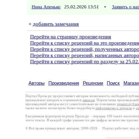
Нина Апенько
25.02.2026 13:51
•
Заявить о н
+
добавить замечания
Перейти на страницу произведения
Перейти к списку рецензий на это произведени
Перейти к списку рецензий, полученных автор
Перейти к списку рецензий, написанных автор
Перейти к списку рецензий по разделу за 25.02
Авторы
Произведения
Рецензии
Поиск
Магази
Портал Проза.ру предоставляет авторам возможность свободной публи
принадлежат авторам и охраняются
законом
. Перепечатка произведений 
произведений авторы несут самостоятельно на основании
правил публи
также можете посмотреть более подробную
информацию о портале
и
с
Ежедневная аудитория портала Проза.ру – порядка 100 тысяч посетите
этого текста. В каждой графе указано по две цифры: количество просмо
© Все права принадлежат авторам, 2000-2026 Портал работает под 