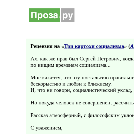
Рецензия на «
Три картохи социализма
» (
А
Ах, как же прав был Сергей Петрович, когд
по нищим временам социализма...
Мне кажется, что эту ностальгию правильне
бескорыстию и любви к ближнему.
И, что ни говори, социалистический уклад, 
Но покуда человек не совершенен, рассчиты
Рассказ атмосферный, с философским укло
С уважением,