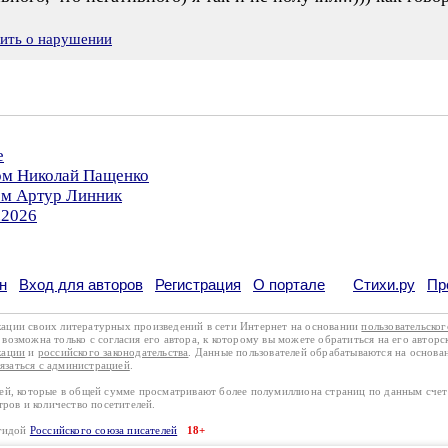
вить о нарушении
е
ром Николай Пащенко
ом Артур Линник
.2026
н
Вход для авторов
Регистрация
О портале
Стихи.ру
Пр
кации своих литературных произведений в сети Интернет на основании
пользовательско
возможна только с согласия его автора, к которому вы можете обратиться на его авторс
кации
и
российского законодательства
. Данные пользователей обрабатываются на основ
вязаться с администрацией
.
лей, которые в общей сумме просматривают более полумиллиона страниц по данным сче
тров и количество посетителей.
эгидой
Российского союза писателей
18+