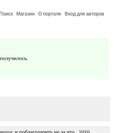
Поиск
Магазин
О портале
Вход для авторов
 получилось.
цца: и поблагодарить не за что...))))))