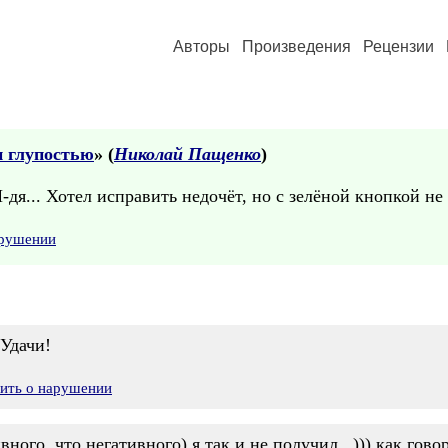
Авторы
Произведения
Рецензии
и глупостью
» (
Николай Пащенко
)
я... Хотел исправить недочёт, но с зелёной кнопкой не
арушении
 Удачи!
вить о нарушении
ного, что негативного) я так и не получил...))) как говори