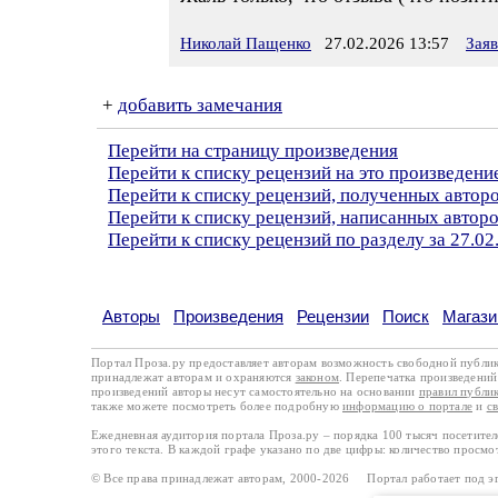
Николай Пащенко
27.02.2026 13:57
Зая
+
добавить замечания
Перейти на страницу произведения
Перейти к списку рецензий на это произведени
Перейти к списку рецензий, полученных авто
Перейти к списку рецензий, написанных автор
Перейти к списку рецензий по разделу за 27.02
Авторы
Произведения
Рецензии
Поиск
Магази
Портал Проза.ру предоставляет авторам возможность свободной публи
принадлежат авторам и охраняются
законом
. Перепечатка произведений 
произведений авторы несут самостоятельно на основании
правил публи
также можете посмотреть более подробную
информацию о портале
и
с
Ежедневная аудитория портала Проза.ру – порядка 100 тысяч посетите
этого текста. В каждой графе указано по две цифры: количество просмо
© Все права принадлежат авторам, 2000-2026 Портал работает под 