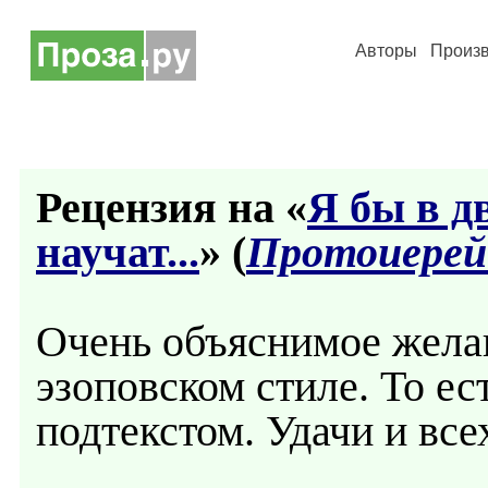
Авторы
Произ
Рецензия на «
Я бы в д
научат...
» (
Протоиерей
Очень объяснимое желан
эзоповском стиле. То ес
подтекстом. Удачи и всех