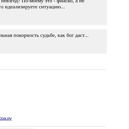
 невзгод? По-моему это - фиаско, а не
сто идеализируете ситуацию...
ная покорность судьбе, как бог даст...
оза.ру