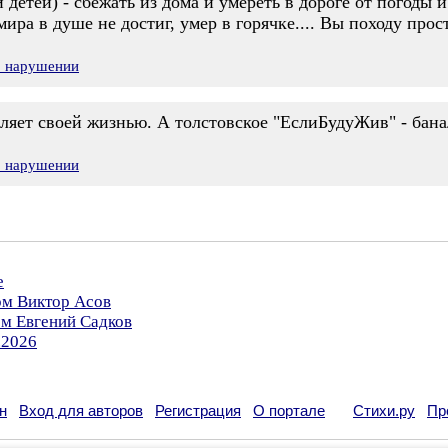
детей) - сбежать из дома и умереть в дороге от погоды и
мира в душе не достиг, умер в горячке.... Вы походу про
о нарушении
ляет своей жизнью. А толстовское "ЕслиБудуЖив" - баналь
о нарушении
е
ом Виктор Асов
ом Евгений Садков
.2026
н
Вход для авторов
Регистрация
О портале
Стихи.ру
Пр