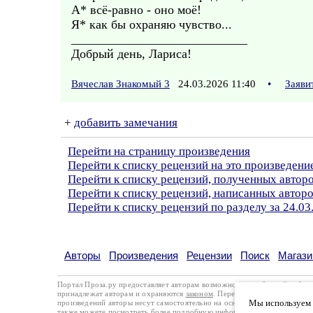
А* всё-равно - оно моё!
Я* как бы охраняю чувство...
____________________________
Добрый день, Лариса!
Вячеслав Знакомый 3
24.03.2026 11:40
•
Заяви
+
добавить замечания
Перейти на страницу произведения
Перейти к списку рецензий на это произведени
Перейти к списку рецензий, полученных автор
Перейти к списку рецензий, написанных автор
Перейти к списку рецензий по разделу за 24.03
Авторы
Произведения
Рецензии
Поиск
Магази
Портал Проза.ру предоставляет авторам возможность свободной публи
принадлежат авторам и охраняются
законом
. Перепечатка произведений 
Мы используем ф
произведений авторы несут самостоятельно на основании
правил публи
также можете посмотреть более подробную
информацию о портале
и
с