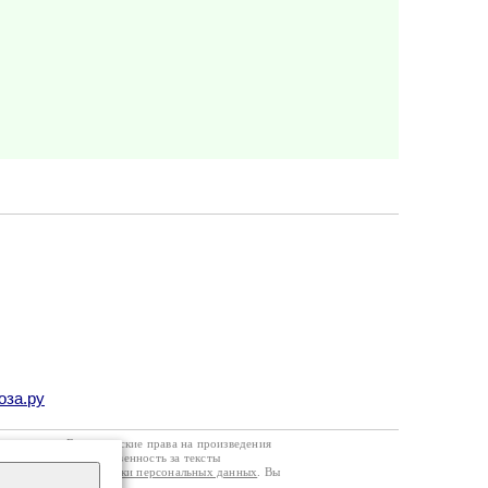
оза.ру
го договора
. Все авторские права на произведения
кой странице. Ответственность за тексты
ании
Политики обработки персональных данных
. Вы