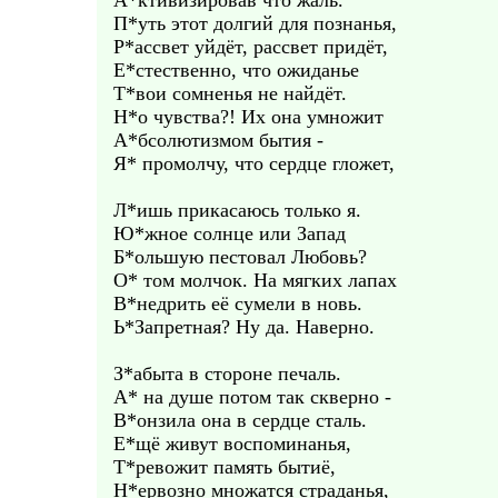
А*ктивизировав что жаль.
П*уть этот долгий для познанья,
Р*ассвет уйдёт, рассвет придёт,
Е*стественно, что ожиданье
Т*вои сомненья не найдёт.
Н*о чувства?! Их она умножит
А*бсолютизмом бытия -
Я* промолчу, что сердце гложет,
Л*ишь прикасаюсь только я.
Ю*жное солнце или Запад
Б*ольшую пестовал Любовь?
О* том молчок. На мягких лапах
В*недрить её сумели в новь.
Ь*Запретная? Ну да. Наверно.
З*абыта в стороне печаль.
А* на душе потом так скверно -
В*онзила она в сердце сталь.
Е*щё живут воспоминанья,
Т*ревожит память бытиё,
Н*ервозно множатся страданья,