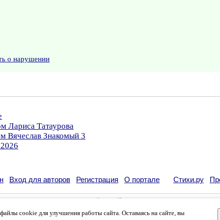
ть о нарушении
е
ом Лариса Татаурова
ом Вячеслав Знакомый 3
.2026
н
Вход для авторов
Регистрация
О портале
Стихи.ру
Пр
кации своих литературных произведений в сети Интернет на основании
пользовательско
возможна только с согласия его автора, к которому вы можете обратиться на его авторс
айлы cookie для улучшения работы сайта. Оставаясь на сайте, вы
кации
и
российского законодательства
. Данные пользователей обрабатываются на основ
вязаться с администрацией
.