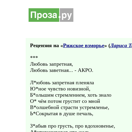
Рецензия на «
Рижское взморье
» (
Лариса Т
***
Любовь запретная,
Любовь заветная... - АКРО.
Л*юбовь запретная пленяла
Ю*ное чувство новизной,
Б*ольшим стремлением, хоть знало
О* чём потом грустит со мной
В*олшебной страсти устремленье,
Ь*Сокрытая в душе печаль,
З*абыв про грусть, про вдохновенье,