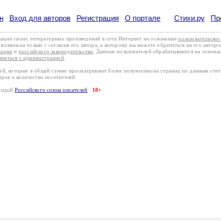
н
Вход для авторов
Регистрация
О портале
Стихи.ру
Пр
кации своих литературных произведений в сети Интернет на основании
пользовательско
возможна только с согласия его автора, к которому вы можете обратиться на его авторс
кации
и
российского законодательства
. Данные пользователей обрабатываются на основ
вязаться с администрацией
.
лей, которые в общей сумме просматривают более полумиллиона страниц по данным сче
тров и количество посетителей.
эгидой
Российского союза писателей
18+