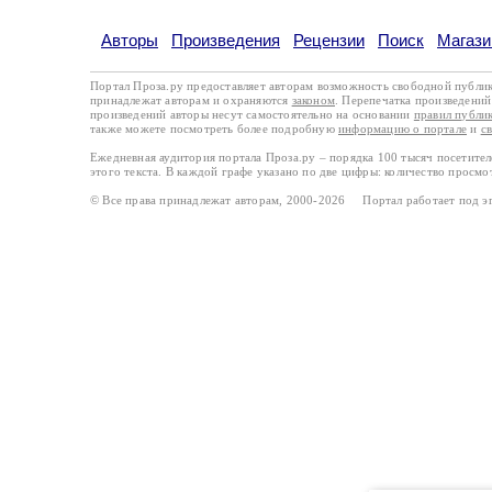
Авторы
Произведения
Рецензии
Поиск
Магази
Портал Проза.ру предоставляет авторам возможность свободной публи
принадлежат авторам и охраняются
законом
. Перепечатка произведений 
произведений авторы несут самостоятельно на основании
правил публи
также можете посмотреть более подробную
информацию о портале
и
с
Ежедневная аудитория портала Проза.ру – порядка 100 тысяч посетите
этого текста. В каждой графе указано по две цифры: количество просмо
© Все права принадлежат авторам, 2000-2026 Портал работает под 