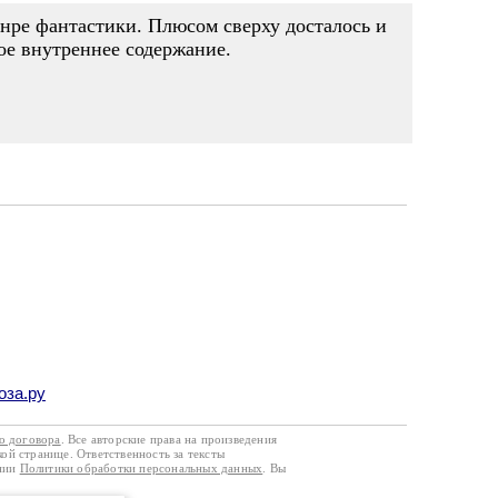
анре фантастики. Плюсом сверху досталось и
ое внутреннее содержание.
оза.ру
го договора
. Все авторские права на произведения
кой странице. Ответственность за тексты
ании
Политики обработки персональных данных
. Вы