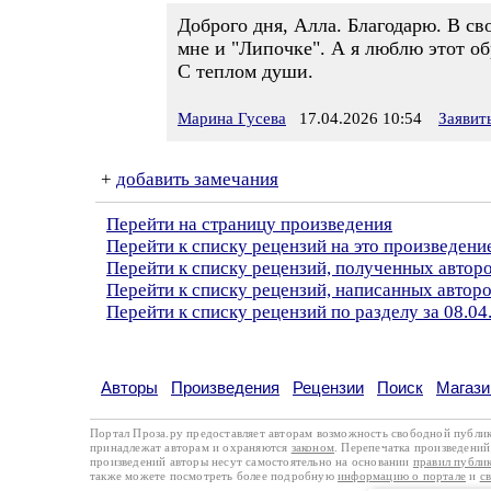
Доброго дня, Алла. Благодарю. В св
мне и "Липочке". А я люблю этот об
С теплом души.
Марина Гусева
17.04.2026 10:54
Заявит
+
добавить замечания
Перейти на страницу произведения
Перейти к списку рецензий на это произведени
Перейти к списку рецензий, полученных автор
Перейти к списку рецензий, написанных автор
Перейти к списку рецензий по разделу за 08.04
Авторы
Произведения
Рецензии
Поиск
Магази
Портал Проза.ру предоставляет авторам возможность свободной публи
принадлежат авторам и охраняются
законом
. Перепечатка произведений 
произведений авторы несут самостоятельно на основании
правил публи
также можете посмотреть более подробную
информацию о портале
и
с