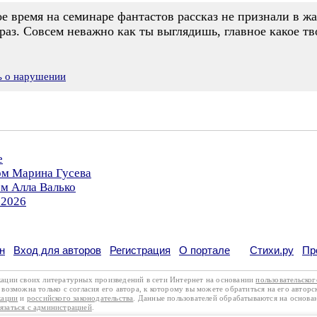
ое время на семинаре фантастов рассказ не признали в ж
раз. Совсем неважно как ты выглядишь, главное какое тв
ь о нарушении
е
ом Марина Гусева
ом Алла Валько
.2026
н
Вход для авторов
Регистрация
О портале
Стихи.ру
Пр
кации своих литературных произведений в сети Интернет на основании
пользовательско
возможна только с согласия его автора, к которому вы можете обратиться на его авторс
кации
и
российского законодательства
. Данные пользователей обрабатываются на основ
вязаться с администрацией
.