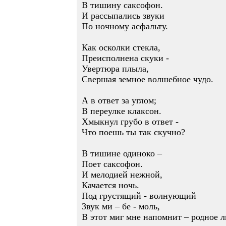
В тишину саксофон.
И рассыпались звуки
По ночному асфальту.
Как осколки стекла,
Преисполнена скуки -
Увертюра плыла,
Свершая земное волшебное чудо.
А в ответ за углом;
В переулке клаксон.
Хмыкнул грубо в ответ -
Что поешь ты так скучно?
В тишине одиноко –
Поет саксофон.
И мелодией нежной,
Качается ночь.
Под грустящий - волнующий
Звук ми – бе - моль,
В этот миг мне напомнит – родное л