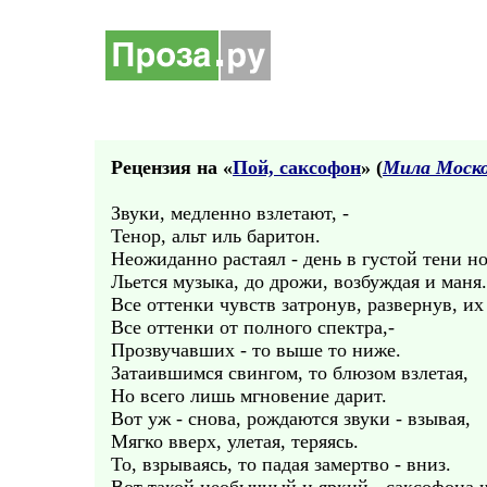
Рецензия на «
Пой, саксофон
» (
Мила Моско
Звуки, медленно взлетают, -
Тенор, альт иль баритон.
Неожиданно растаял - день в густой тени н
Льется музыка, до дрожи, возбуждая и маня.
Все оттенки чувств затронув, развернув, их 
Все оттенки от полного спектра,-
Прозвучавших - то выше то ниже.
Затаившимся свингом, то блюзом взлетая,
Но всего лишь мгновение дарит.
Вот уж - снова, рождаются звуки - взывая,
Мягко вверх, улетая, теряясь.
То, взрываясь, то падая замертво - вниз.