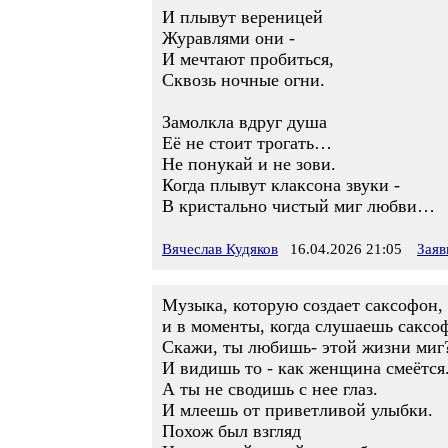
И плывут вереницей
Журавлями они -
И мечтают пробиться,
Сквозь ночные огни.
Замолкла вдруг душа
Её не стоит трогать…
Не понукай и не зови.
Когда плывут клаксона звуки -
В кристально чистый миг любви…
Вячеслав Кудяков
16.04.2026 21:05
Заяв
Музыка, которую создает саксофон,
и в моменты, когда слушаешь саксо
Скажи, ты любишь- этой жизни миг
И видишь то - как женщина смеётся
А ты не сводишь с нее глаз.
И млеешь от приветливой улыбки.
Похож был взгляд