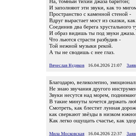
На, томный тихий джаза баритон;
И заполняют эти звуки, как то миго
Пространство с каменной стеной -
Вдруг вырастает мост из сказки, как
Соединив два берега хрустального т
И образ видишь ты под звуки джаза.
Что льются страсти разбудив -
Той нежной музыки рекой.
А ты не сводишь с нее глаз.
Вячеслав Кудяков
16.04.2026 21:07
Заяв
Благодарю, великолепно, эмоционал
Не знаю звучания другого инструмен
Звуки несутся над морем, поднимаю
В такие минуты хочется держать люб
Смотреть, как блестит лунная дорож
как сверкают звёзды в низком южном
Как легко ощущать счастье, как здо
Мила Московская
16.04.2026 22:37
Заяв