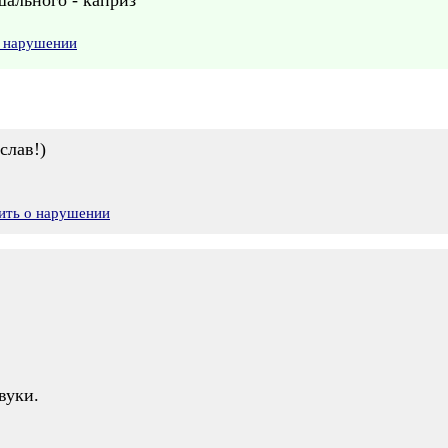
шального - каприз
о нарушении
слав!)
ить о нарушении
вуки.