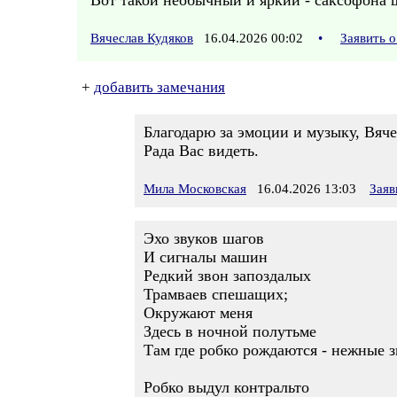
Вот такой необычный и яркий - саксофона 
Вячеслав Кудяков
16.04.2026 00:02
•
Заявить 
+
добавить замечания
Благодарю за эмоции и музыку, Вяче
Рада Вас видеть.
Мила Московская
16.04.2026 13:03
Заяв
Эхо звуков шагов
И сигналы машин
Редкий звон запоздалых
Трамваев спешащих;
Окружают меня
Здесь в ночной полутьме
Там где робко рождаются - нежные з
Робко выдул контральто