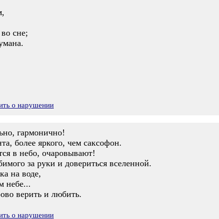
м,
 во сне;
умана.
ить о нарушении
ьно, гармонично!
та, более яркого, чем саксофон.
тся в небо, очаровывают!
имого за руки и довериться вселенной.
ка на воде,
 небе...
рово верить и любить.
ить о нарушении