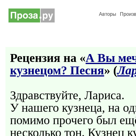
Авторы
Произ
Рецензия на «
А Вы меч
кузнецом? Песня
» (
Лар
Здравствуйте, Лариса.
У нашего кузнеца, на о
помимо прочего был ещё
несколько тон. Кузнец ку