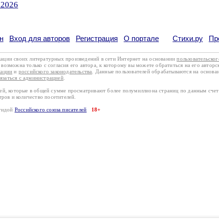
.2026
н
Вход для авторов
Регистрация
О портале
Стихи.ру
Пр
кации своих литературных произведений в сети Интернет на основании
пользовательско
возможна только с согласия его автора, к которому вы можете обратиться на его авторс
кации
и
российского законодательства
. Данные пользователей обрабатываются на основ
вязаться с администрацией
.
лей, которые в общей сумме просматривают более полумиллиона страниц по данным сче
тров и количество посетителей.
эгидой
Российского союза писателей
18+