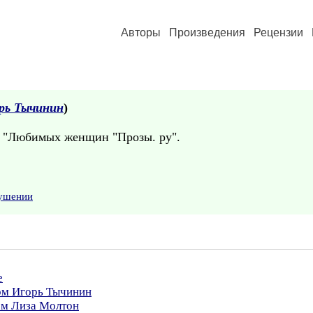
Авторы
Произведения
Рецензии
рь Тычинин
)
т "Любимых женщин "Прозы. ру".
рушении
е
ром Игорь Тычинин
ом Лиза Молтон