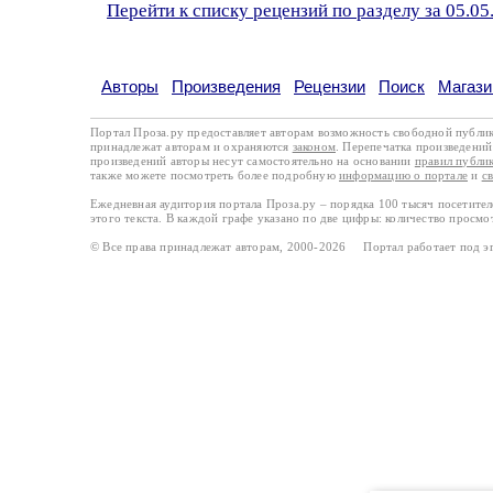
Перейти к списку рецензий по разделу за 05.05
Авторы
Произведения
Рецензии
Поиск
Магази
Портал Проза.ру предоставляет авторам возможность свободной публи
принадлежат авторам и охраняются
законом
. Перепечатка произведений 
произведений авторы несут самостоятельно на основании
правил публи
также можете посмотреть более подробную
информацию о портале
и
с
Ежедневная аудитория портала Проза.ру – порядка 100 тысяч посетите
этого текста. В каждой графе указано по две цифры: количество просмо
© Все права принадлежат авторам, 2000-2026 Портал работает под 