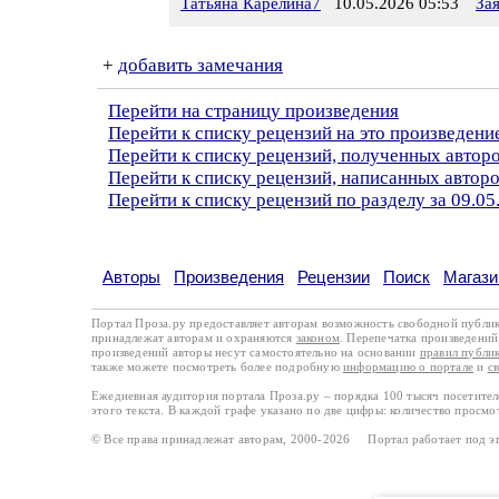
Татьяна Карелина7
10.05.2026 05:53
За
+
добавить замечания
Перейти на страницу произведения
Перейти к списку рецензий на это произведени
Перейти к списку рецензий, полученных автор
Перейти к списку рецензий, написанных авторо
Перейти к списку рецензий по разделу за 09.05
Авторы
Произведения
Рецензии
Поиск
Магази
Портал Проза.ру предоставляет авторам возможность свободной публи
принадлежат авторам и охраняются
законом
. Перепечатка произведений 
произведений авторы несут самостоятельно на основании
правил публи
также можете посмотреть более подробную
информацию о портале
и
с
Ежедневная аудитория портала Проза.ру – порядка 100 тысяч посетите
этого текста. В каждой графе указано по две цифры: количество просмо
© Все права принадлежат авторам, 2000-2026 Портал работает под 