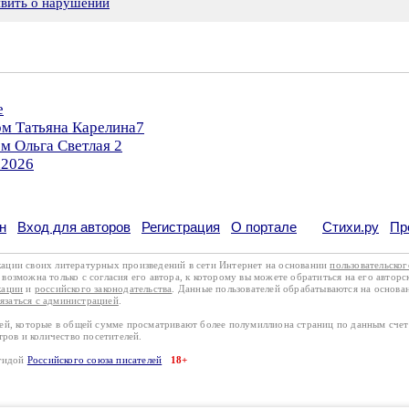
явить о нарушении
е
ом Татьяна Карелина7
м Ольга Светлая 2
.2026
н
Вход для авторов
Регистрация
О портале
Стихи.ру
Пр
кации своих литературных произведений в сети Интернет на основании
пользовательско
возможна только с согласия его автора, к которому вы можете обратиться на его авторс
кации
и
российского законодательства
. Данные пользователей обрабатываются на основ
вязаться с администрацией
.
лей, которые в общей сумме просматривают более полумиллиона страниц по данным сче
тров и количество посетителей.
эгидой
Российского союза писателей
18+