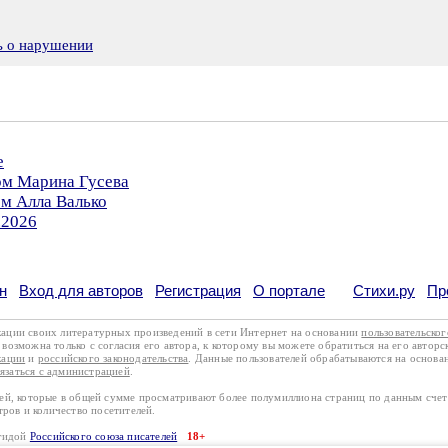
ь о нарушении
е
ом Марина Гусева
ом Алла Валько
.2026
н
Вход для авторов
Регистрация
О портале
Стихи.ру
Пр
кации своих литературных произведений в сети Интернет на основании
пользовательско
возможна только с согласия его автора, к которому вы можете обратиться на его авторс
кации
и
российского законодательства
. Данные пользователей обрабатываются на основ
вязаться с администрацией
.
лей, которые в общей сумме просматривают более полумиллиона страниц по данным сче
тров и количество посетителей.
эгидой
Российского союза писателей
18+