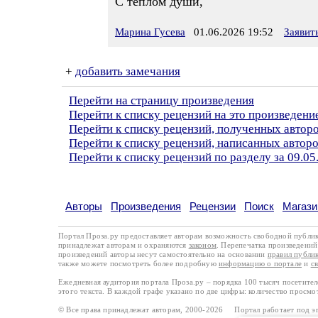
С теплом души,
Марина Гусева
01.06.2026 19:52
Заявит
+
добавить замечания
Перейти на страницу произведения
Перейти к списку рецензий на это произведени
Перейти к списку рецензий, полученных автор
Перейти к списку рецензий, написанных автор
Перейти к списку рецензий по разделу за 09.05
Авторы
Произведения
Рецензии
Поиск
Магази
Портал Проза.ру предоставляет авторам возможность свободной публи
принадлежат авторам и охраняются
законом
. Перепечатка произведений 
произведений авторы несут самостоятельно на основании
правил публи
также можете посмотреть более подробную
информацию о портале
и
с
Ежедневная аудитория портала Проза.ру – порядка 100 тысяч посетите
этого текста. В каждой графе указано по две цифры: количество просмо
© Все права принадлежат авторам, 2000-2026 Портал работает под 