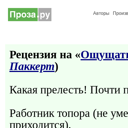
Авторы
Произ
Рецензия на «
Ощущать
Паккерт
)
Какая прелесть! Почти п
Работник топора (не уме
приходится).