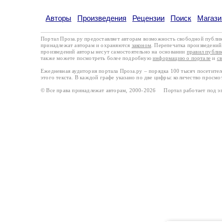
Авторы
Произведения
Рецензии
Поиск
Магази
Портал Проза.ру предоставляет авторам возможность свободной публи
принадлежат авторам и охраняются
законом
. Перепечатка произведений 
произведений авторы несут самостоятельно на основании
правил публи
также можете посмотреть более подробную
информацию о портале
и
с
Ежедневная аудитория портала Проза.ру – порядка 100 тысяч посетите
этого текста. В каждой графе указано по две цифры: количество просмо
© Все права принадлежат авторам, 2000-2026 Портал работает под 