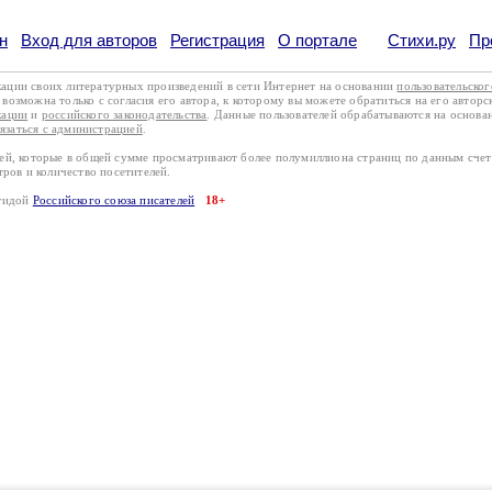
н
Вход для авторов
Регистрация
О портале
Стихи.ру
Пр
кации своих литературных произведений в сети Интернет на основании
пользовательско
возможна только с согласия его автора, к которому вы можете обратиться на его авторс
кации
и
российского законодательства
. Данные пользователей обрабатываются на основ
вязаться с администрацией
.
лей, которые в общей сумме просматривают более полумиллиона страниц по данным сче
тров и количество посетителей.
эгидой
Российского союза писателей
18+