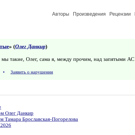
Авторы
Произведения
Рецензии
ятые
» (
Олег Данкир
)
мы такие, Олег, сама я, между прочим, над запятыми АС - 
3
•
Заявить о нарушении
е
ом Олег Данкир
ом Тамара Брославская-Погорелова
.2026