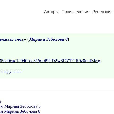
Авторы
Произведения
Рецензии
нежных слов
» (
Марина Зеболова 8
)
19c0f35cd0cac1d940fda3/?p=d9UD2w3I7ZTGR0z0nafZMg
 о нарушении
е
ом Марина Зеболова 8
ом Марина Зеболова 8