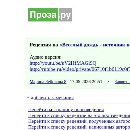
Рецензия на «
Веселый дождь - источник 
Аудио версия:
http://youtu.be/uV2HfMAGi9Q
http://rutube.ru/video/private/06710f1b61
Марина Зеболова 8
17.05.2026 20:51
•
Заявить
+
добавить замечания
Перейти на страницу произведения
Перейти к списку рецензий на это произведени
Перейти к списку рецензий, полученных автор
Перейти к списку рецензий, написанных автор