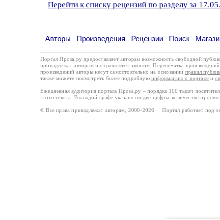
Перейти к списку рецензий по разделу за 17.05
Авторы
Произведения
Рецензии
Поиск
Магази
Портал Проза.ру предоставляет авторам возможность свободной публи
принадлежат авторам и охраняются
законом
. Перепечатка произведений 
произведений авторы несут самостоятельно на основании
правил публи
также можете посмотреть более подробную
информацию о портале
и
с
Ежедневная аудитория портала Проза.ру – порядка 100 тысяч посетите
этого текста. В каждой графе указано по две цифры: количество просмо
© Все права принадлежат авторам, 2000-2026 Портал работает под 