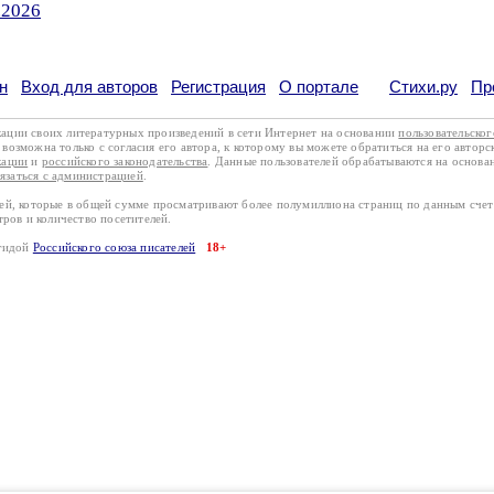
.2026
н
Вход для авторов
Регистрация
О портале
Стихи.ру
Пр
кации своих литературных произведений в сети Интернет на основании
пользовательско
возможна только с согласия его автора, к которому вы можете обратиться на его авторс
кации
и
российского законодательства
. Данные пользователей обрабатываются на основ
вязаться с администрацией
.
лей, которые в общей сумме просматривают более полумиллиона страниц по данным сче
тров и количество посетителей.
эгидой
Российского союза писателей
18+