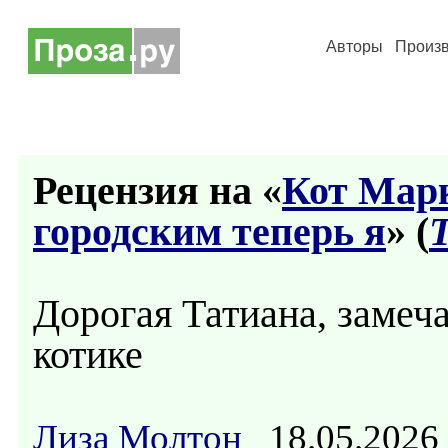
Авторы
Произ
Рецензия на «
Кот Марк
городским теперь я
» (
Дорогая Татиана, замеч
котике
Лиза Молтон
18.05.2026