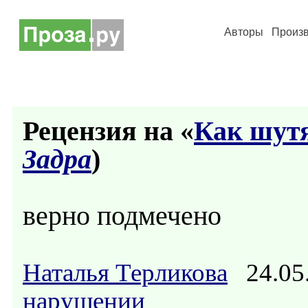
Авторы
Произ
Рецензия на «
Как шут
Задра
)
верно подмечено
Наталья Терликова
24.05
нарушении