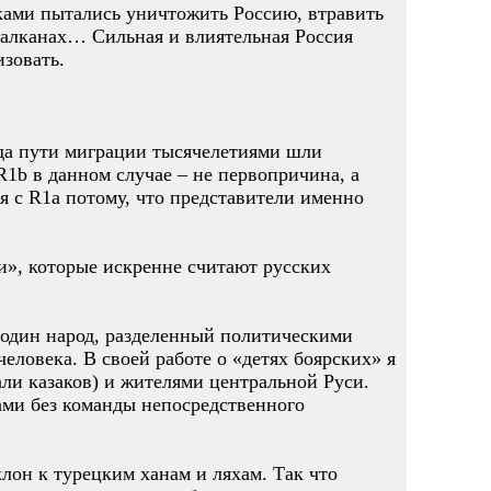
ками пытались уничтожить Россию, втравить
 Балканах… Сильная и влиятельная Россия
изовать.
огда пути миграции тысячелетиями шли
R1b в данном случае – не первопричина, а
я с R1a потому, что представители именно
и», которые искренне считают русских
е один народ, разделенный политическими
человека. В своей работе о «детях боярских» я
ли казаков) и жителями центральной Руси.
ами без команды непосредственного
лон к турецким ханам и ляхам. Так что