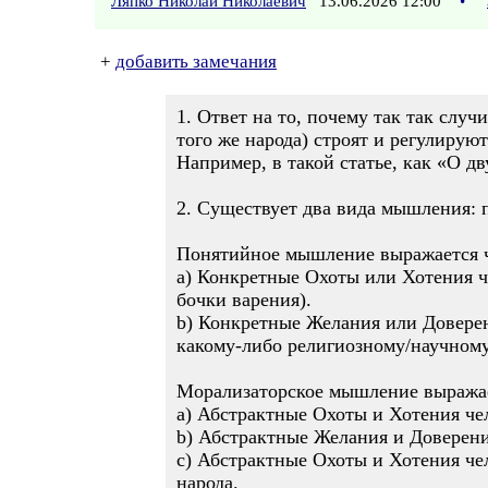
Ляпко Николай Николаевич
13.06.2026 12:00
•
+
добавить замечания
1. Ответ на то, почему так так слу
того же народа) строят и регулирую
Например, в такой статье, как «О д
2. Существует два вида мышления: 
Понятийное мышление выражается ч
а) Конкретные Охоты или Хотения че
бочки варения).
b) Конкретные Желания или Доверен
какому-либо религиозному/научному
Морализаторское мышление выражае
а) Абстрактные Охоты и Хотения че
b) Абстрактные Желания и Доверени
с) Абстрактные Охоты и Хотения че
народа.