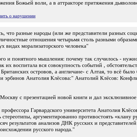
яжения Божьей воли, а в аттракторе притяжения дьяволов
вить о нарушении
ось, что разные народы (или же представители разных соц
личностные отношения четырьмя столь разными образами,
вух видах морализаторского человека"
го и понятного мышления: почему так случилось - нужно
ак их воспитала вся совокупность событий , обстоятельст
 Британских островов, а англичане- с Алтая, то всё было
в и эрбинов Анатолия Клёсова:" Анатолий Клёсов: Конфл
Москву с презентацией новой книги и дал эксклюзивное
 профессора Гарвардского университета Анатолия Клёсо
ь стереотипы, аргументированно противостоять «клану р
ысяч результатов анализов ДНК русских и представителей
оисхождении русского народа."