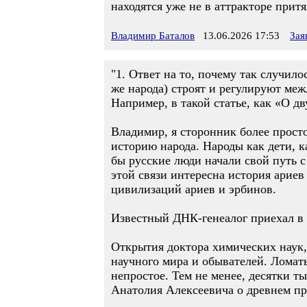
находятся уже не в аттракторе прит
Владимир Баталов
13.06.2026 17:53
Зая
"1. Ответ на то, почему так случил
же народа) строят и регулируют меж
Например, в такой статье, как «О д
Владимир, я сторонник более просто
историю народа. Народы как дети, к
бы русские люди начали свой путь с
этой связи интересна история арие
цивилизаций ариев и эрбинов.
Известный ДНК-генеалог приехал в 
Открытия доктора химических наук,
научного мира и обывателей. Ломат
непростое. Тем не менее, десятки т
Анатолия Алексеевича о древнем пр