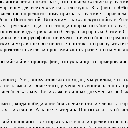
еалогия четко показывает, что происхождение и у русских
маркером для всех является гаплогруппа R1a (около 50%)
разделение по религиозному признаку: русские – правосл
Речью Посполитой. Вспомним Гражданскую войну в Росси
ам – русские люди, что это один народ, но убивать друг 
остояние индустриального Севера с аграрным Югом в 
ционалистов-русофобов не имеют ничего общего с реальн
сских и украинцев все переплетено так, что распутать оч
х родственные связи прослеживаются разве что на уровн
российской историографии, что украинцы сформировались
ь конец 17 в., эпоху азовских походов, мы увидим, что э
а не называли. Более того, у меня есть копия паспорта п
радед был казаком. Если даже в личных документах не бы
 момент, когда победившие большевики стали членить тер
тах – и делили. А ранее Екатерина II называла эту обла
 войн прошлого, в которых участвовали предки нынешни
вцы. Почему многие украинцы считают бандеровцев пат