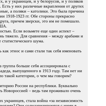
, и у украинцев, и у белорусов, и у поляков
. Есть у них различные вкрапления от других
авные, а поляки – католики. Это была причина
и 1918-1923 гг. Обе стороны прекрасно
друга, причем зверски, это им не помешало.
США.
остью. Если возьмете еще один аспект –
ень тяжело. Для сравнения – между арабами и
е статистического шума.
 как этнос и сами стали так себя именовать
та группа больше себя ассоциировала с
радеда, выпущенного в 1913 году. Там нет ни
ло такой категории, о чем мы говорим?
риторию России на республики. Буквально
сть Новороссией – ведь там проживало очень
х украинцев, стала война «за независимость
риотами? Они солидаризируются с ними в