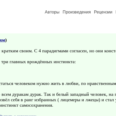
Авторы
Произведения
Рецензии
лов
)
 кратким своим. С 4 парадигмами согласен, но они конст
 три главных врождённых инстинкта:
остаться человеком нужно жить в любви, по нравственным
о всем дуракам дурак. Так и белый западный человек, на
 возвёл себя в ранг избранных ( лицемеры и лжецы) и ст
 инстинкт самосохранения.