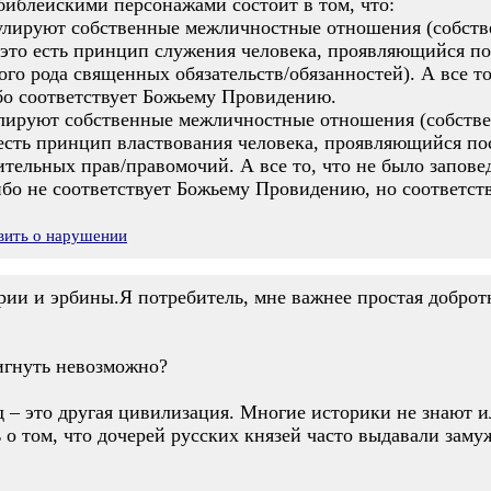
библейскими персонажами состоит в том, что:
егулируют собственные межличностные отношения (собстве
это есть принцип служения человека, проявляющийся по
ого рода священных обязательств/обязанностей). А все то
бо соответствует Божьему Провидению.
гулируют собственные межличностные отношения (собстве
 есть принцип властвования человека, проявляющийся п
ительных прав/правомочий. А все то, что не было запов
бо не соответствует Божьему Провидению, но соответст
вить о нарушении
рии и эрбины.Я потребитель, мне важнее простая доброт
игнуть невозможно?
д – это другая цивилизация. Многие историки не знают 
 о том, что дочерей русских князей часто выдавали заму