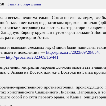
:58
Заявить о нарушении
ма и весьма невнимательно. Согласно его выводам, все б
иной тысяч лет назад под натиском предков англичан (эр
Британских островов) на восток, на территорию совреме
в Западную Европу кружным путем через Ближний Восток
ак раз с территории Алтая.
ова и выводам смежных наук) мной были написаны такие 
сть имен и поколений» —
http://proza.ru/2023/09/20/854.
» —
http://proza.ru/2023/09/15/441.
направления миграции народов должны оказывать влияние
ица, с Запада на Восток или же с Востока на Запад проис
морально-нравственного противостояния, происходящего 
стах христианского Священного Писания. Например, в том
щего собой по сути первого эрана, и Каина, олицетворя