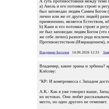
А суть противостояния между теми 
а) Авель и его потомки строят и р
был заповедан людям Самим Богом (
лично или же от других людей) разн
применению, является Естеством, и
b) Каин и его потомки строят и ре
не был заповедан людям Богом (это
же себе лично) разного рода исключ
Противоестеством (Извращением), и
Владимир Баталов
14.06.2026 12:33
Зая
Владимир, какие эраны и эрбины? а
Клёсову:
"КР: И компромисса с Западом дост
А.К.: Как я уже говорил выше, Запа
их истоках. Они любят рассказывать
место, но одно другого не отменяет.