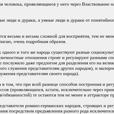
я человека, проявляющиеся у него через Властвование н
ные люди и дураки, а умные люди и дураки от понятийн
тся весьма и весьма сложной для восприятия, тем не мене
олагаю, очень подробным образом.
ах одного и того же народа существуют разные социокуль
ичностные отношения строят и регулируют разными спо
ие послужило даже предлогом для разделения его на вели
ого служения представителям других народов), и малоро
лужения представителям своего народа).
 а в том, что при всей разнице способов построения и р
ссов (проявляющихся, кстати, исключительно через при
в/обязанностей) те остаются тем не менее в аттракторе 
представители романо-германских народов, строящих и 
ния посредством предъявления разного рода исключите