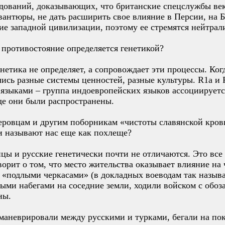
едований, доказывающих, что британские спецслужбы ве
авантюры, не дать расширить свое влияние в Персии, на
ие западной цивилизации, поэтому ее стремятся нейтрал
 противостояние определяется генетикой?
 Генетика не определяет, а сопровождает эти процессы. К
лись разные системы ценностей, разные культуры. R1a и 
 языками – группа индоевропейских языков ассоциируетс
де они были распространены.
еровцам и другим поборникам «чистоты славянской кров
и называют нас еще как похлеще?
нцы и русские генетически почти не отличаются. Это вс
ворит о том, что место жительства оказывает влияние на 
у «подлыми черкасами» (в докладных воеводам так называ
ыми набегами на соседние земли, ходили войском с обоз
ны.
маневрировали между русскими и турками, бегали на пок