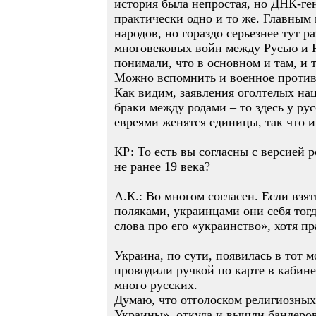
история была непростая, но ДНК-ген
практически одно и то же. Главным 
народов, но гораздо серьезнее тут 
многовековых войн между Русью и 
понимали, что в основном и там, и т
Можно вспомнить и военное против
Как видим, заявления оголтелых на
браки между родами – то здесь у ру
евреями женятся единицы, так что и
КР: То есть вы согласны с версией 
не ранее 19 века?
А.К.: Во многом согласен. Если взят
поляками, украинцами они себя тогд
слова про его «украинство», хотя п
Украина, по сути, появилась в тот
проводили ручкой по карте в кабине
много русских.
Думаю, что отголоском религиозных
Украины», откуда и вышли бандеро