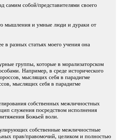
ад самим собой/представителями своего
ого мышления и умные люди и дураки от
е в разных статьях моего учения она
турные группы, которые в морализаторском
собами. Например, в среде исторического
короссов, мыслящих себя в парадигме
ссов, мыслящих себя в парадигме
егулирования собственных межличностных
нцип служения посредством исполнения
притяжения Божьей воли.
регулирующих собственные межличностные
льных прав/правомочий, целиком и полностью