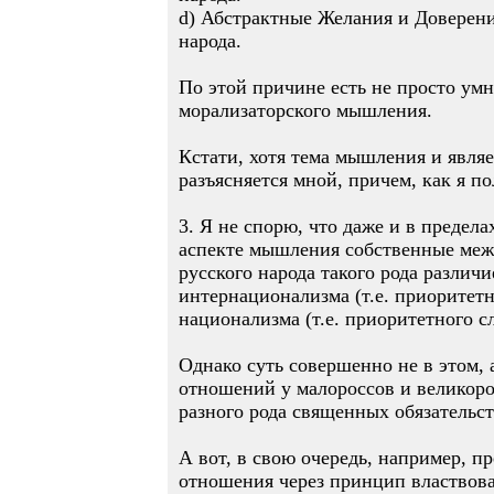
d) Абстрактные Желания и Доверени
народа.
По этой причине есть не просто ум
морализаторского мышления.
Кстати, хотя тема мышления и являе
разъясняется мной, причем, как я п
3. Я не спорю, что даже и в предел
аспекте мышления собственные межл
русского народа такого рода различ
интернационализма (т.е. приоритетн
национализма (т.е. приоритетного с
Однако суть совершенно не в этом,
отношений у малороссов и великоро
разного рода священных обязательст
А вот, в свою очередь, например, 
отношения через принцип властвова