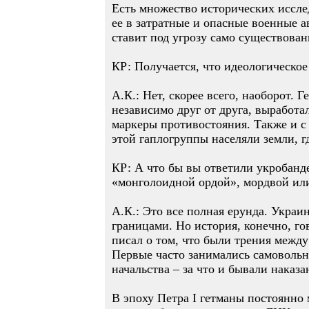
Есть множество исторических иссл
ее в затратные и опасные военные 
ставит под угрозу само существован
КР: Получается, что идеологическое
А.К.: Нет, скорее всего, наоборот.
независимо друг от друга, выработа
маркеры противостояния. Также и с
этой гаплогруппы населяли земли, г
КР: А что бы вы ответили укробанд
«монголоидной ордой», мордвой ил
А.К.: Это все полная ерунда. Украи
границами. Но история, конечно, го
писал о том, что были трения межд
Первые часто занимались самовольн
начальства – за что и бывали наказа
В эпоху Петра I гетманы постоянно 