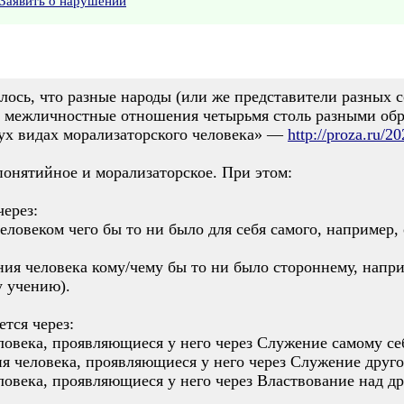
Заявить о нарушении
чилось, что разные народы (или же представители разных 
т межличностные отношения четырьмя столь разными обра
вух видах морализаторского человека» —
http://proza.ru/2
понятийное и морализаторское. При этом:
ерез:
ловеком чего бы то ни было для себя самого, например, 
ия человека кому/чему бы то ни было стороннему, напри
 учению).
тся через:
ловека, проявляющиеся у него через Служение самому себ
я человека, проявляющиеся у него через Служение друго
ловека, проявляющиеся у него через Властвование над д