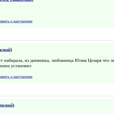
аявить о нарушении
нский
)
т набирала, из дневника, любовница Юлия Цезаря что ли,
шкина установил
аявить о нарушении
анский
)