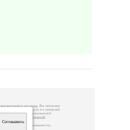
льзовательского договора
. Все авторские
у вы можете обратиться на его авторской
й Федерации
. Данные пользователей
е
и
связаться с администрацией
.
Соглашаюсь
по данным счетчика посещаемости,