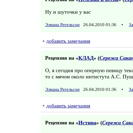
Ну и шуточки у вас
Элиана Регельсон
26.04.2010 01:36
•
З
+
добавить замечания
Рецензия на «
КЛАД
» (
Сережа Сака
О, я сегодня про оперную певицу текс
то с мячом около интистута А.С. Пу
Элиана Регельсон
26.04.2010 01:36
•
З
+
добавить замечания
Рецензия на «
Истина
» (
Сережа Сак