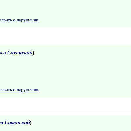
аявить о нарушении
жа Саканский
)
аявить о нарушении
а Саканский
)