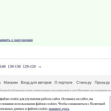
аявить о нарушении
-140
139-130
129-120
→
к
Магазин
Вход для авторов
О портале
Стихи.ру
Проза.ру
ободной публикации своих литературных произведений в сети Интернет на основании
по
ся
законом
. Перепечатка произведений возможна только с согласия его автора, к котором
ры несут самостоятельно на основании
правил публикации
и
законодательства Российско
айлы cookie для улучшения работы сайта. Оставаясь на сайте, вы
ональных данных
. Вы также можете посмотреть более подробную
информацию о портал
условиями использования файлов cookies. Чтобы ознакомиться с Политикой
тысяч посетителей, которые в общей сумме просматривают более полумиллиона страниц 
ональных данных и файлов cookie,
нажмите здесь
.
афе указано по две цифры: количество просмотров и количество посетителей.