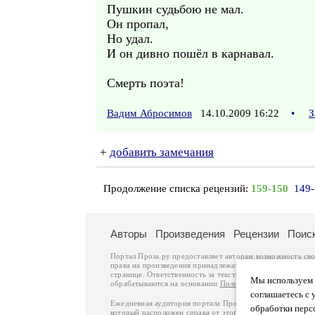
Пушкин судьбою не мал.
Он пропал,
Но удал.
И он дивно пошёл в карнавал.
Смерть поэта!
Вадим Абросимов
14.10.2009 16:22
•
З
+
добавить замечания
Продолжение списка рецензий:
159-150
149
Авторы
Произведения
Рецензии
Поис
Портал Проза.ру предоставляет авторам возможность св
права на произведения принадлежат авторам и охраняют
странице. Ответственность за тексты произведений авто
Мы используем ф
обрабатываются на основании
Политики обработки перс
соглашаетесь с 
Ежедневная аудитория портала Проза.ру – порядка 100 
обработки перс
который расположен справа от этого текста. В каждой гр