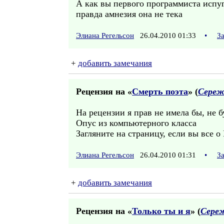
А как вы первого программиста испуг
правда амнезия она не тека
Элиана Регельсон
26.04.2010 01:33
•
З
+
добавить замечания
Рецензия на «
Смерть поэта
» (
Сереж
На рецензии я прав не имела бы, не б
Опус из компьютерного класса
Загляните на страницу, если вы все 
Элиана Регельсон
26.04.2010 01:31
•
З
+
добавить замечания
Рецензия на «
Только ты и я
» (
Сере