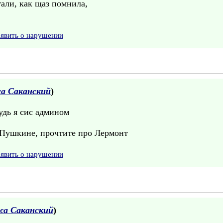
али, как щаз помнила,
аявить о нарушении
а Саканский
)
удь я сис админом
о Пушкине, прочтите про Лермонт
аявить о нарушении
жа Саканский
)