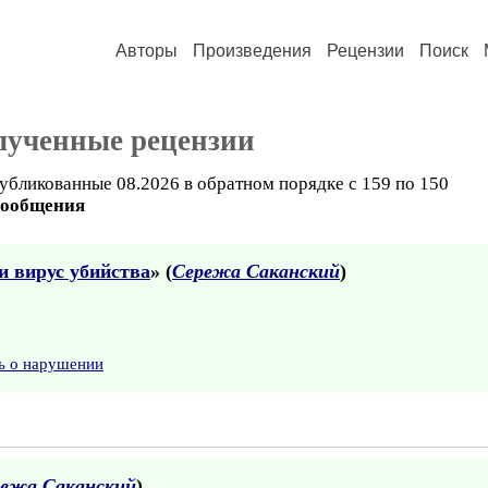
Авторы
Произведения
Рецензии
Поиск
лученные рецензии
убликованные 08.2026 в обратном порядке с 159 по 150
сообщения
 вирус убийства
» (
Сережа Саканский
)
ь о нарушении
ежа Саканский
)