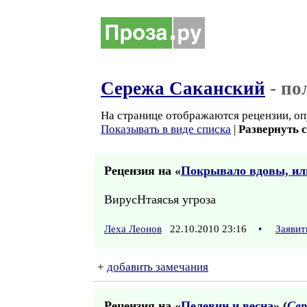
Сережа Саканский
- по
На странице отображаются рецензии, оп
Показывать в виде списка
|
Развернуть 
Рецензия на «
Покрывало вдовы, или
ВирусНтаясья угроза
Леха Леонов
22.10.2010 23:16
•
Заявит
+
добавить замечания
Рецензия на «
Пелевин и весна
» (
Сер