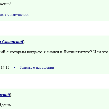
ажешь!
вить о нарушении
 Саканский
)
й с которым когда-то я знался в Литинституте? Или это 
 17:15
•
Заявить о нарушении
нский
)
йдёшь.