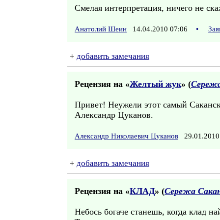
Смелая интерпретация, ничего не ск
Анатолий Шеин
14.04.2010 07:06
•
Зая
+
добавить замечания
Рецензия на «
Желтый жук
» (
Сережа
Привет! Неужели этот самый Сакански
Александр Цуканов.
Александр Николаевич Цуканов
29.01.2010
+
добавить замечания
Рецензия на «
КЛАД
» (
Сережа Сака
Небось богаче станешь, когда клад на