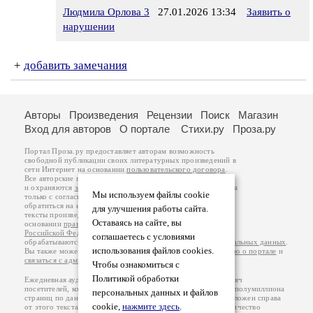
Людмила Орлова 3
27.01.2026 13:34
Заявить о
нарушении
+
добавить замечания
Авторы
Произведения
Рецензии
Поиск
Магазин
Вход для авторов
О портале
Стихи.ру
Проза.ру
Портал Проза.ру предоставляет авторам возможность
свободной публикации своих литературных произведений в
сети Интернет на основании
пользовательского договора
.
Все авторские права на произведения принадлежат авторам
и охраняются
законом
. Перепечатка произведений возможна
Мы используем файлы cookie
только с согласия его автора, к которому вы можете
обратиться на его авторской странице. Ответственность за
для улучшения работы сайта.
тексты произведений авторы несут самостоятельно на
Оставаясь на сайте, вы
основании
правил публикации
и
законодательства
Российской Федерации
. Данные пользователей
соглашаетесь с условиями
обрабатываются на основании
Политики обработки персональных данных
.
использования файлов cookies.
Вы также можете посмотреть более подробную
информацию о портале
и
связаться с администрацией
.
Чтобы ознакомиться с
Политикой обработки
Ежедневная аудитория портала Проза.ру – порядка 100 тысяч
посетителей, которые в общей сумме просматривают более полумиллиона
персональных данных и файлов
страниц по данным счетчика посещаемости, который расположен справа
cookie,
нажмите здесь
.
от этого текста. В каждой графе указано по две цифры: количество