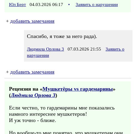
Юл Берт
04.03.2026 06:17
•
Заявить о нарушении
+
добавить замечания
Спасибо, я тоже за него рада).
Людмила Орлова 3
07.03.2026 21:55
Заявить о
нарушении
+
добавить замечания
Рецензия на «
Мушкетёры vs гардемарины
»
(
Людмила Орлова 3
)
Если честно, то гардемарины мне показались
намного интереснее мушкетеров!
И уж точно - ближе.
Но вообще-то мне понятно, что мушкетерам они