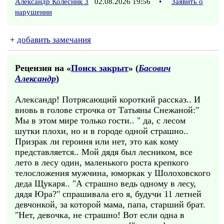
Александр Колесник 3
02.08.2026 19:56
•
Заявить о
нарушении
+
добавить замечания
Рецензия на «
Поиск закрыт
» (
Басович
Александр
)
Александр! Потрясающий короткий рассказ.. И
вновь в голове строчка от Татьяны Снежаной:"
Мы в этом мире только гости.. " да, с лесом
шутки плохи, но и в городе одной страшно..
Призрак ли героиня или нет, это как кому
представляется.. Мой дядя был лесником, все
лето в лесу один, маленького роста крепкого
телосложения мужчина, юморкак у Шолоховского
деда Щукаря.. "А страшно ведь одному в лесу,
дядя Юра?" спрашивала его я, будучи 11 летней
девчонкой, за которой мама, папа, старший брат.
"Нет, девочка, не страшно! Вот если одна в