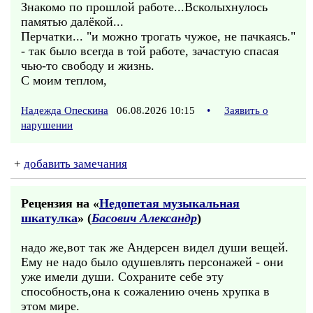
Знакомо по прошлой работе...Всколыхнулось
памятью далёкой...
Перчатки... "и можно трогать чужое, не пачкаясь."
- так было всегда в той работе, зачастую спасая
чью-то свободу и жизнь.
С моим теплом,
Надежда Опескина
06.08.2026 10:15
•
Заявить о
нарушении
+
добавить замечания
Рецензия на «
Недопетая музыкальная
шкатулка
» (
Басович Александр
)
надо же,вот так же Андерсен видел души вещей.
Ему не надо было одушевлять персонажей - они
уже имели души. Сохраните себе эту
способность,она к сожалению очень хрупка в
этом мире.