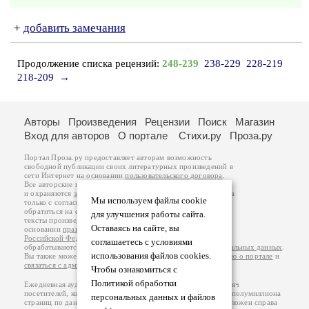
+
добавить замечания
Продолжение списка рецензий:
248-239
238-229
228-219
218-209
→
Авторы
Произведения
Рецензии
Поиск
Магазин
Вход для авторов
О портале
Стихи.ру
Проза.ру
Портал Проза.ру предоставляет авторам возможность
свободной публикации своих литературных произведений в
сети Интернет на основании
пользовательского договора
.
Все авторские права на произведения принадлежат авторам
и охраняются
законом
. Перепечатка произведений возможна
Мы используем файлы cookie
только с согласия его автора, к которому вы можете
обратиться на его авторской странице. Ответственность за
для улучшения работы сайта.
тексты произведений авторы несут самостоятельно на
Оставаясь на сайте, вы
основании
правил публикации
и
законодательства
Российской Федерации
. Данные пользователей
соглашаетесь с условиями
обрабатываются на основании
Политики обработки персональных данных
.
использования файлов cookies.
Вы также можете посмотреть более подробную
информацию о портале
и
связаться с администрацией
.
Чтобы ознакомиться с
Политикой обработки
Ежедневная аудитория портала Проза.ру – порядка 100 тысяч
посетителей, которые в общей сумме просматривают более полумиллиона
персональных данных и файлов
страниц по данным счетчика посещаемости, который расположен справа