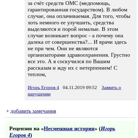
за счёт средств ОМС (медпомощь,
гарантированная государством). В любом
случае, она оплачиваемая. Для того, чтобы
хоть немного ее улучшить, средства
выделяются и порой немалые. В этом
случае возникает вопрос - а почему она
далека от совершенства?... И врачи здесь
не при чем. Они не являются
организаторами здравоохранения. Грустно
все это. А я соскучился по Вашим
рассказам и жду их с нетерпением! С
теплом,
Игорь Егоров 4
04.11.2019 09:52
Заявить о
нарушении
+
добавить замечания
Рецензия на «
Несмешная история
» (
Игорь
Егоров 4
)