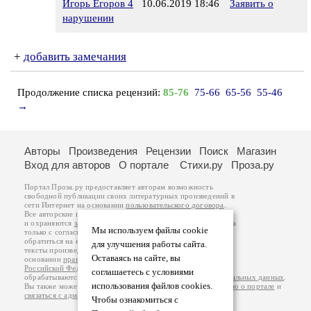
Игорь Егоров 4
10.06.2019 18:46
Заявить о
нарушении
+
добавить замечания
Продолжение списка рецензий:
85-76
75-66
65-56
55-46
→
Авторы
Произведения
Рецензии
Поиск
Магазин
Вход для авторов
О портале
Стихи.ру
Проза.ру
Портал Проза.ру предоставляет авторам возможность
свободной публикации своих литературных произведений в
сети Интернет на основании
пользовательского договора
.
Все авторские права на произведения принадлежат авторам
и охраняются
законом
. Перепечатка произведений возможна
Мы используем файлы cookie
только с согласия его автора, к которому вы можете
обратиться на его авторской странице. Ответственность за
для улучшения работы сайта.
тексты произведений авторы несут самостоятельно на
Оставаясь на сайте, вы
основании
правил публикации
и
законодательства
Российской Федерации
. Данные пользователей
соглашаетесь с условиями
обрабатываются на основании
Политики обработки персональных данных
.
использования файлов cookies.
Вы также можете посмотреть более подробную
информацию о портале
и
связаться с администрацией
.
Чтобы ознакомиться с