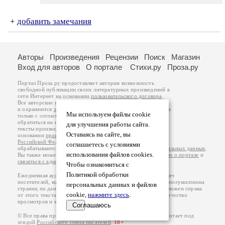
+
добавить замечания
Авторы
Произведения
Рецензии
Поиск
Магазин
Вход для авторов
О портале
Стихи.ру
Проза.ру
Портал Проза.ру предоставляет авторам возможность
свободной публикации своих литературных произведений в
сети Интернет на основании
пользовательского договора
.
Все авторские права на произведения принадлежат авторам
и охраняются
законом
. Перепечатка произведений возможна
Мы используем файлы cookie
только с согласия его автора, к которому вы можете
обратиться на его авторской странице. Ответственность за
для улучшения работы сайта.
тексты произведений авторы несут самостоятельно на
Оставаясь на сайте, вы
основании
правил публикации
и
законодательства
Российской Федерации
. Данные пользователей
соглашаетесь с условиями
обрабатываются на основании
Политики обработки персональных данных
.
использования файлов cookies.
Вы также можете посмотреть более подробную
информацию о портале
и
связаться с администрацией
.
Чтобы ознакомиться с
Политикой обработки
Ежедневная аудитория портала Проза.ру – порядка 100 тысяч
посетителей, которые в общей сумме просматривают более полумиллиона
персональных данных и файлов
страниц по данным счетчика посещаемости, который расположен справа
cookie,
нажмите здесь
.
от этого текста. В каждой графе указано по две цифры: количество
просмотров и количество посетителей.
Соглашаюсь
© Все права принадлежат авторам, 2000-2026. Портал работает под
эгидой
Российского союза писателей
.
18+