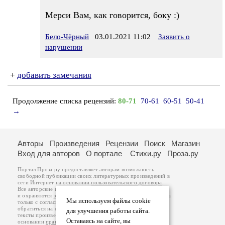
Мерси Вам, как говорится, боку :)
Бело-Чёрный
03.01.2021 11:02
Заявить о
нарушении
+
добавить замечания
Продолжение списка рецензий:
80-71
70-61
60-51
50-41
→
Авторы
Произведения
Рецензии
Поиск
Магазин
Вход для авторов
О портале
Стихи.ру
Проза.ру
Портал Проза.ру предоставляет авторам возможность
свободной публикации своих литературных произведений в
сети Интернет на основании
пользовательского договора
.
Все авторские права на произведения принадлежат авторам
и охраняются
законом
. Перепечатка произведений возможна
Мы используем файлы cookie
только с согласия его автора, к которому вы можете
обратиться на его авторской странице. Ответственность за
для улучшения работы сайта.
тексты произведений авторы несут самостоятельно на
Оставаясь на сайте, вы
основании
правил публикации
и
законодательства