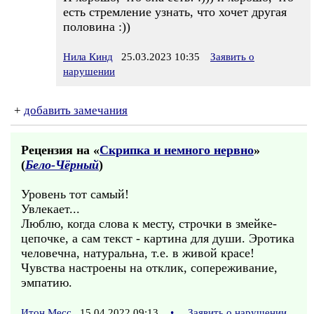
есть стремление узнать, что хочет другая
половина :))
Нила Кинд
25.03.2023 10:35
Заявить о
нарушении
+
добавить замечания
Рецензия на «
Скрипка и немного нервно
»
(
Бело-Чёрный
)
Уровень тот самый!
Увлекает...
Люблю, когда слова к месту, строчки в змейке-
цепочке, а сам текст - картина для души. Эротика
человечна, натуральна, т.е. в живой красе!
Чувства настроены на отклик, сопереживание,
эмпатию.
Итон Месс
15.04.2022 09:13
•
Заявить о нарушении