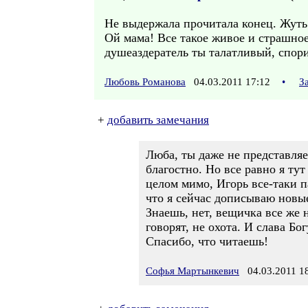
Не выдержала прочитала конец. Жуть! 
Ой мама! Все такое живое и страшно
душеаздератель ты талатливый, спор
Любовь Романова
04.03.2011 17:12
•
З
+
добавить замечания
Люба, ты даже не представляе
благостно. Но все равно я ту
целом мимо, Игорь все-таки 
что я сейчас дописываю новы
Знаешь, нет, вещичка все же н
говорят, не охота. И слава Бог
Спасибо, что читаешь!
Софья Мартынкевич
04.03.2011 18