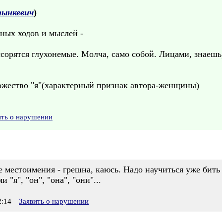
ынкевич
)
ных ходов и мыслей -
 ссорятся глухонемые. Молча, само собой. Лицами, знаешь
ожество "я"(характерный признак автора-женщины)
ить о нарушении
е местоимения - грешна, каюсь. Надо научиться уже бить 
"я", "он", "она", "они"...
:14
Заявить о нарушении