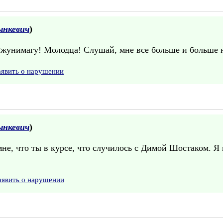
нкевич
)
Ржунимагу! Молодца! Слушай, мне все больше и больше нр
аявить о нарушении
нкевич
)
мне, что ты в курсе, что случилось с Димой Шостаком. Я 
аявить о нарушении