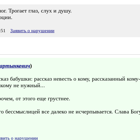
г. Трогает глаз, слух и душу.
оции.
:51
Заявить о нарушении
артынкевич
)
каз бабушки: рассказ невесть о кому, рассказанный кому
икому не нужный...
очем, от этого еще грустнее.
то бессмыслицей все далеко не исчерпывается. Слава Бог
явить о нарушении