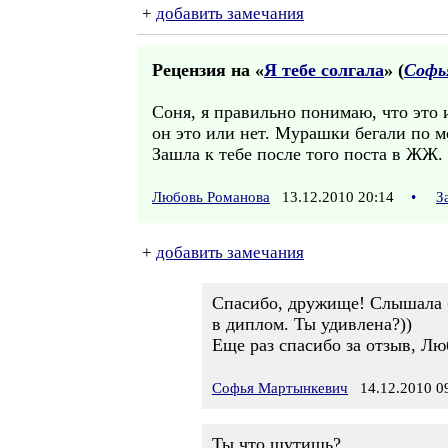
+
добавить замечания
Рецензия на «
Я тебе солгала
» (
Софь
Соня, я правильно понимаю, что это и
он это или нет. Мурашки бегали по мо
Зашла к тебе после того поста в ЖЖ.
Любовь Романова
13.12.2010 20:14
•
З
+
добавить замечания
Спасибо, дружище! Слышала бы
в диплом. Ты удивлена?))
Еще раз спасибо за отзыв, Лю
Софья Мартынкевич
14.12.2010 0
Ты что шутишь?