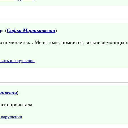
о
» (
Софья Мартынкевич
)
 вспоминается... Меня тоже, помнится, всякие демоницы 
явить о нарушении
нкевич
)
 что прочитала.
о нарушении