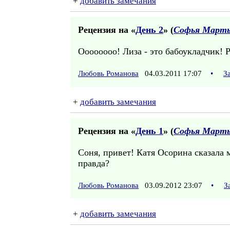
+
добавить замечания
Рецензия на «
День 2
» (
Софья Марты
Оооооооо! Лиза - это бабоукладчик! 
Любовь Романова
04.03.2011 17:07
•
З
+
добавить замечания
Рецензия на «
День 1
» (
Софья Марты
Соня, привет! Катя Осорина сказала 
правда?
Любовь Романова
03.09.2012 23:07
•
З
+
добавить замечания