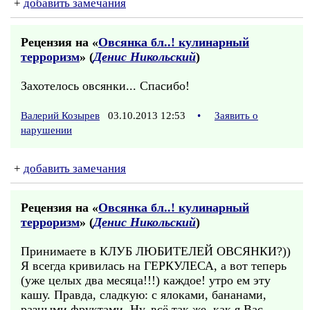
+
добавить замечания
Рецензия на «
Овсянка бл..! кулинарный
терроризм
» (
Денис Никольский
)
Захотелось овсянки... Спасибо!
Валерий Козырев
03.10.2013 12:53
•
Заявить о
нарушении
+
добавить замечания
Рецензия на «
Овсянка бл..! кулинарный
терроризм
» (
Денис Никольский
)
Принимаете в КЛУБ ЛЮБИТЕЛЕЙ ОВСЯНКИ?))
Я всегда кривилась на ГЕРКУЛЕСА, а вот теперь
(уже целых два месяца!!!) каждое! утро ем эту
кашу. Правда, сладкую: с ялоками, бананами,
разными фруктами..Ну, всё так же, как я Вас -