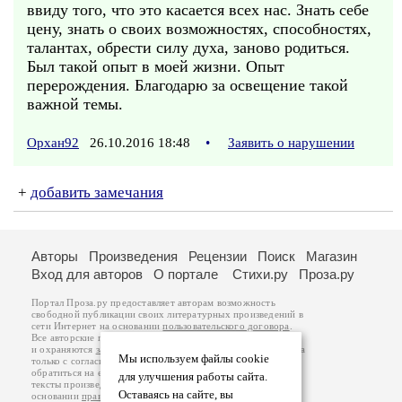
ввиду того, что это касается всех нас. Знать себе
цену, знать о своих возможностях, способностях,
талантах, обрести силу духа, заново родиться.
Был такой опыт в моей жизни. Опыт
перерождения. Благодарю за освещение такой
важной темы.
Орхан92
26.10.2016 18:48
•
Заявить о нарушении
+
добавить замечания
Авторы
Произведения
Рецензии
Поиск
Магазин
Вход для авторов
О портале
Стихи.ру
Проза.ру
Портал Проза.ру предоставляет авторам возможность
свободной публикации своих литературных произведений в
сети Интернет на основании
пользовательского договора
.
Все авторские права на произведения принадлежат авторам
и охраняются
законом
. Перепечатка произведений возможна
Мы используем файлы cookie
только с согласия его автора, к которому вы можете
обратиться на его авторской странице. Ответственность за
для улучшения работы сайта.
тексты произведений авторы несут самостоятельно на
Оставаясь на сайте, вы
основании
правил публикации
и
законодательства