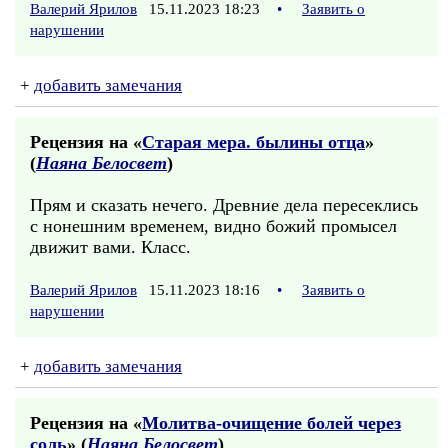
Валерий Ярилов
15.11.2023 18:23
•
Заявить о
нарушении
+
добавить замечания
Рецензия на «
Старая мера. былины отца
»
(
Наяна Белосвет
)
Прям и сказать нечего. Древние дела пересеклись
с нонешним временем, видно божий промысел
движит вами. Класс.
Валерий Ярилов
15.11.2023 18:16
•
Заявить о
нарушении
+
добавить замечания
Рецензия на «
Молитва-очищение болей через
соль
» (
Наяна Белосвет
)