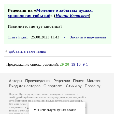
Рецензия на «
Моление о забытых душах.
хронология событий
» (
Наяна Белосвет
)
Извините, где тут мистика?
Ольга Руда1
25.08.2023 11:43
•
Заявить о нарушении
+
добавить замечания
Продолжение списка рецензий:
29-20
19-10
9-1
Авторы
Произведения
Рецензии
Поиск
Магазин
Вход для авторов
О портале
Стихи.ру
Проза.ру
Портал Проза.ру предоставляет авторам возможность
свободной публикации своих литературных произведений в
сети Интернет на основании
пользовательского договора
.
Все авторские права на произведения принадлежат авторам
и охраняются
законом
. Перепечатка произведений возможна
Мы используем файлы cookie
только с согласия его автора, к которому вы можете
обратиться на его авторской странице. Ответственность за