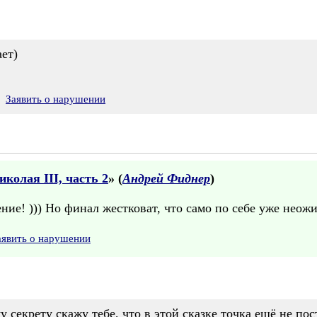
ает)
Заявить о нарушении
колая III, часть 2
» (
Андрей Фиднер
)
ние! ))) Но финал жестковат, что само по себе уже неожи
аявить о нарушении
секрету скажу тебе, что в этой сказке точка ещё не по