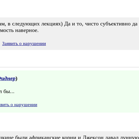
м, в следующих лекциях) Да и то, чисто субъективно да 
мость наверное.
Заявить о нарушении
Фиднер
)
 бы...
явить о нарушении
ушкине были африканские корни и Джексон давал лунную 