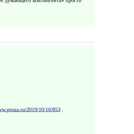
нее думающего контингента» просто
ww.proza.ru/2019/10/10/853
.