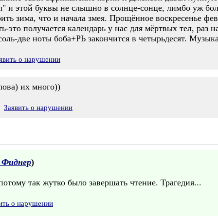
"л" и этой буквы не слышно в солнце-сонце, лимбо уж бо
ть зима, что и начала змея. Прощённое воскресенье фев
ить-это получается календарь у нас для мёртвых тел, раз
оль-две ноты боба+РЬ закончится в четырьдесят. Музыка
явить о нарушении
лова) их много))
Заявить о нарушении
 Фиднер
)
отому так жутко было завершать чтение. Трагедия...
ить о нарушении