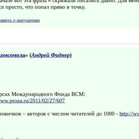
ачале вот эта фраза « скрижали писались давно. Для ме
се просто, что попал прямо в точку.
аявить о нарушении
комсомола
» (
Андрей Фиднер
)
урсах Международного Фонда ВСМ:
www.proza.ru/2011/02/27/607
овичков – авторов с числом читателей до 1000 -
http://w