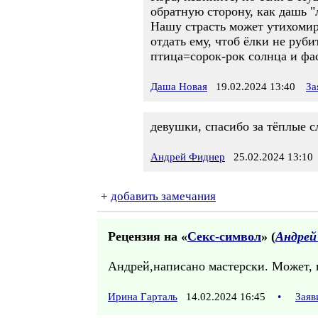
обратную сторону, как дашь 
Нашу страсть может утихомири
отдать ему, чтоб ёлки не руб
птица=сорок-рок солнца и фас
Даша Новая
19.02.2024 13:40
За
девушки, спасибо за тёплые с
Андрей Фиднер
25.02.2024 13:10
+
добавить замечания
Рецензия на «
Секс-символ
» (
Андрей
Андрей,написано мастерски. Может, п
Ирина Гарталь
14.02.2024 16:45
•
Заяв