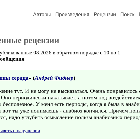
Авторы
Произведения
Рецензии
Поиск
енные рецензии
убликованные 08.2026 в обратном порядке с 10 по 1
сообщения
ины сердца
» (
Андрей Фиднер
)
ение тут. И не могу не высказаться. Очень понравилось 
 Оно периодически накатывает, а потом под воздействие
 бесполезное. У меня есть периоды, когда я была в анабио
и вот ты уже понимаешь - анабиоз кончился. Причем пони
ется, надо углубить осмысление пользы анабиозных период
аявить о нарушении