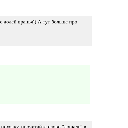
с долей вранья)) А тут больше про
походку, прочитайте слово "лошадь" в