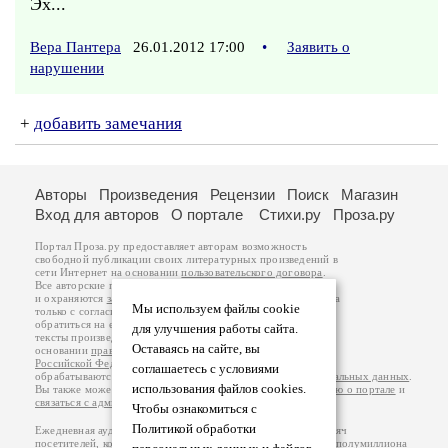
Эх...
Вера Пантера
26.01.2012 17:00
•
Заявить о
нарушении
+
добавить замечания
Авторы
Произведения
Рецензии
Поиск
Магазин
Вход для авторов
О портале
Стихи.ру
Проза.ру
Портал Проза.ру предоставляет авторам возможность
свободной публикации своих литературных произведений в
сети Интернет на основании
пользовательского договора
.
Все авторские права на произведения принадлежат авторам
и охраняются
законом
. Перепечатка произведений возможна
Мы используем файлы cookie
только с согласия его автора, к которому вы можете
обратиться на его авторской странице. Ответственность за
для улучшения работы сайта.
тексты произведений авторы несут самостоятельно на
Оставаясь на сайте, вы
основании
правил публикации
и
законодательства
Российской Федерации
. Данные пользователей
соглашаетесь с условиями
обрабатываются на основании
Политики обработки персональных данных
.
использования файлов cookies.
Вы также можете посмотреть более подробную
информацию о портале
и
связаться с администрацией
.
Чтобы ознакомиться с
Политикой обработки
Ежедневная аудитория портала Проза.ру – порядка 100 тысяч
посетителей, которые в общей сумме просматривают более полумиллиона