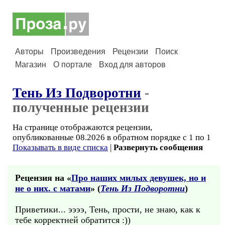
Авторы
Произведения
Рецензии
Поиск
Магазин
О портале
Вход для авторов
Тень Из Подворотни
-
полученные рецензии
На странице отображаются рецензии,
опубликованные 08.2026 в обратном порядке с 1 по 1
Показывать в виде списка
|
Развернуть сообщения
Рецензия на «
Про наших милых девушек, но и
не о них. с матами
» (
Тень Из Подворотни
)
Приветики... ээээ, Тень, прости, не знаю, как к
тебе корректней обратится :))