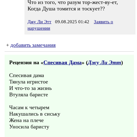
Что из того, что разум тор-жест-ву-ет,
Когда Душа томится и тоскует??
Джу Ли Этт
09.08.2025 01:42
Заявить о
нарушении
+
добавить замечания
Рецензия на «
Спесивая Дама
» (
Джу Ли Этт
)
Спесивая дама
Тянула игристое
И что-то за жизнь
Втуляла баристе
Часам к четырем
Накушались в сиську
Жена на плече
Уносила баристу