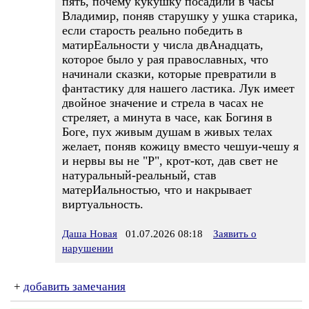
пять, почему кукушку посадили в часы
Владимир, поняв старушку у ушка старика,
если старость реально победить в
матирЕальности у числа двАнадцать,
которое было у рая православных, что
начинали сказки, которые превратили в
фантастику для нашего ластика. Лук имеет
двойное значение и стрела в часах не
стреляет, а минута в часе, как Богиня в
Боге, пух живым душам в живых телах
желает, поняв кожицу вместо чешуи-чешу я
и нервы вы не "Р", крот-кот, дав свет не
натуральный-реальный, став
матерИальностью, что и накрывает
виртуальность.
Даша Новая
01.07.2026 08:18
Заявить о
нарушении
+
добавить замечания