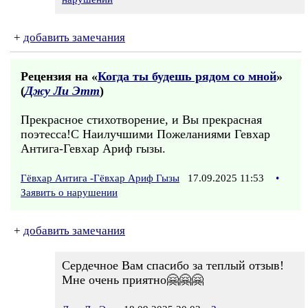
+
добавить замечания
Рецензия на «
Когда ты будешь рядом со мной
»
(
Джу Ли Этт
)
Прекрасное стихотворение, и Вы прекрасная
поэтесса!С Наилучшими Пожеланиями Гевхар
Антига-Гевхар Ариф гызы.
Гёвхар Антига -Гёвхар Ариф Гызы
17.09.2025 11:53
•
Заявить о нарушении
+
добавить замечания
Сердечное Вам спасибо за теплый отзыв!
Мне очень приятно🤗🤗🤗