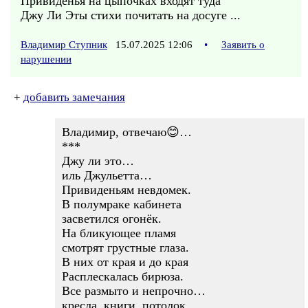
Привиденья на цыпочках входят туда
Джу Ли Эты стихи почитать на досуге ...
Владимир Ступник
15.07.2025 12:06
•
Заявить о
нарушении
+
добавить замечания
Владимир, отвечаю😊…
***
Джу ли это…
иль Джульетта…
Привиденьям невдомек.
В полумраке кабинета
засветился огонёк.
На бликующее пламя
смотрят грустные глаза.
В них от края и до края
Расплескалась бирюза.
Все размыто и непрочно…
кресла, книги, потолок.