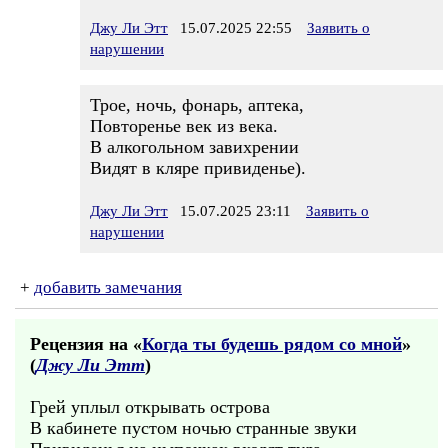
Джу Ли Этт
15.07.2025 22:55
Заявить о
нарушении
Трое, ночь, фонарь, аптека,
Повторенье век из века.
В алкогольном завихрении
Видят в кляре привиденье).
Джу Ли Этт
15.07.2025 23:11
Заявить о
нарушении
+
добавить замечания
Рецензия на «
Когда ты будешь рядом со мной
»
(
Джу Ли Этт
)
Грей уплыл открывать острова
В кабинете пустом ночью странные звуки