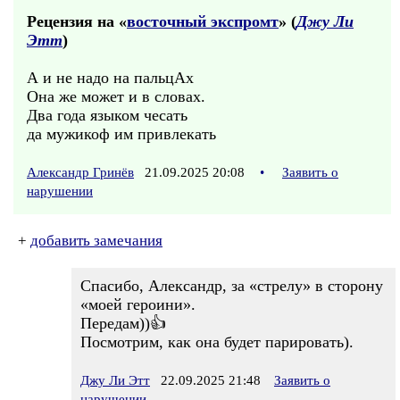
Рецензия на «
восточный экспромт
» (
Джу Ли
Этт
)
А и не надо на пальцАх
Она же может и в словах.
Два года языком чесать
да мужикоф им привлекать
Александр Гринёв
21.09.2025 20:08
•
Заявить о
нарушении
+
добавить замечания
Спасибо, Александр, за «стрелу» в сторону
«моей героини».
Передам))👍
Посмотрим, как она будет парировать).
Джу Ли Этт
22.09.2025 21:48
Заявить о
нарушении