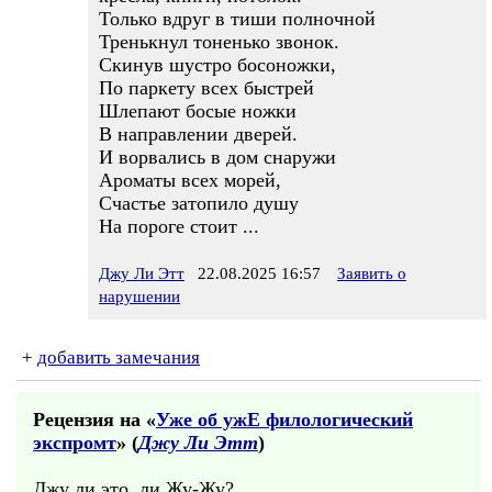
Только вдруг в тиши полночной
Тренькнул тоненько звонок.
Скинув шустро босоножки,
По паркету всех быстрей
Шлепают босые ножки
В направлении дверей.
И ворвались в дом снаружи
Ароматы всех морей,
Счастье затопило душу
На пороге стоит ...
Джу Ли Этт
22.08.2025 16:57
Заявить о
нарушении
+
добавить замечания
Рецензия на «
Уже об ужЕ филологический
экспромт
» (
Джу Ли Этт
)
Джу ли это, ли Жу-Жу?