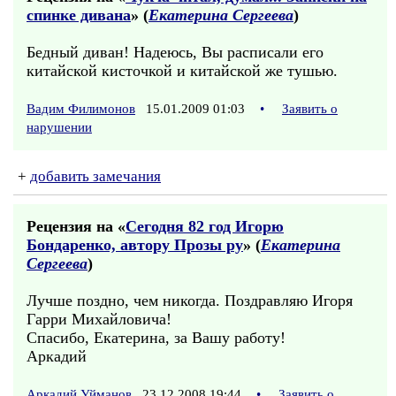
спинке дивана
» (
Екатерина Сергеева
)
Бедный диван! Надеюсь, Вы расписали его
китайской кисточкой и китайской же тушью.
Вадим Филимонов
15.01.2009 01:03
•
Заявить о
нарушении
+
добавить замечания
Рецензия на «
Сегодня 82 год Игорю
Бондаренко, автору Прозы ру
» (
Екатерина
Сергеева
)
Лучше поздно, чем никогда. Поздравляю Игоря
Гарри Михайловича!
Спасибо, Екатерина, за Вашу работу!
Аркадий
Аркадий Уйманов
23.12.2008 19:44
•
Заявить о