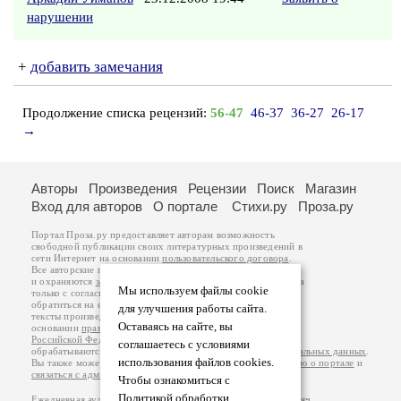
нарушении
+
добавить замечания
Продолжение списка рецензий:
56-47
46-37
36-27
26-17
→
Авторы
Произведения
Рецензии
Поиск
Магазин
Вход для авторов
О портале
Стихи.ру
Проза.ру
Портал Проза.ру предоставляет авторам возможность
свободной публикации своих литературных произведений в
сети Интернет на основании
пользовательского договора
.
Все авторские права на произведения принадлежат авторам
и охраняются
законом
. Перепечатка произведений возможна
Мы используем файлы cookie
только с согласия его автора, к которому вы можете
обратиться на его авторской странице. Ответственность за
для улучшения работы сайта.
тексты произведений авторы несут самостоятельно на
Оставаясь на сайте, вы
основании
правил публикации
и
законодательства
Российской Федерации
. Данные пользователей
соглашаетесь с условиями
обрабатываются на основании
Политики обработки персональных данных
.
использования файлов cookies.
Вы также можете посмотреть более подробную
информацию о портале
и
связаться с администрацией
.
Чтобы ознакомиться с
Политикой обработки
Ежедневная аудитория портала Проза.ру – порядка 100 тысяч