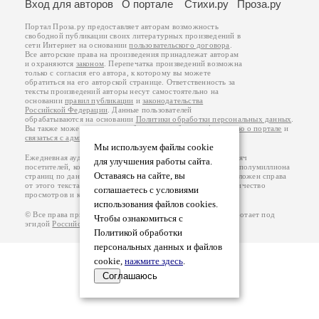
Вход для авторов
О портале
Стихи.ру
Проза.ру
Портал Проза.ру предоставляет авторам возможность
свободной публикации своих литературных произведений в
сети Интернет на основании
пользовательского договора
.
Все авторские права на произведения принадлежат авторам
и охраняются
законом
. Перепечатка произведений возможна
только с согласия его автора, к которому вы можете
обратиться на его авторской странице. Ответственность за
тексты произведений авторы несут самостоятельно на
основании
правил публикации
и
законодательства
Российской Федерации
. Данные пользователей
обрабатываются на основании
Политики обработки персональных данных
.
Вы также можете посмотреть более подробную
информацию о портале
и
связаться с администрацией
.
Мы используем файлы cookie
Ежедневная аудитория портала Проза.ру – порядка 100 тысяч
для улучшения работы сайта.
посетителей, которые в общей сумме просматривают более полумиллиона
Оставаясь на сайте, вы
страниц по данным счетчика посещаемости, который расположен справа
от этого текста. В каждой графе указано по две цифры: количество
соглашаетесь с условиями
просмотров и количество посетителей.
использования файлов cookies.
© Все права принадлежат авторам, 2000-2026. Портал работает под
Чтобы ознакомиться с
эгидой
Российского союза писателей
.
18+
Политикой обработки
персональных данных и файлов
cookie,
нажмите здесь
.
Соглашаюсь