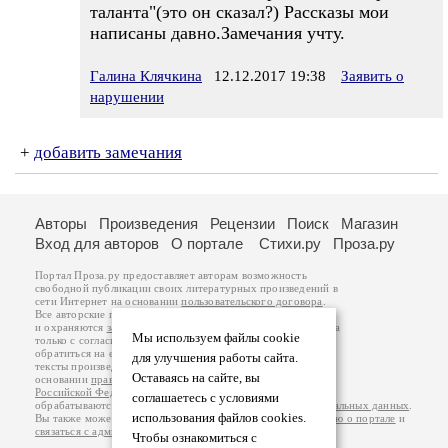
таланта"(это он сказал?) Рассказы мои
написаны давно.Замечания учту.
Галина Клячкина
12.12.2017 19:38
Заявить о
нарушении
+
добавить замечания
Авторы
Произведения
Рецензии
Поиск
Магазин
Вход для авторов
О портале
Стихи.ру
Проза.ру
Портал Проза.ру предоставляет авторам возможность
свободной публикации своих литературных произведений в
сети Интернет на основании
пользовательского договора
.
Все авторские права на произведения принадлежат авторам
и охраняются
законом
. Перепечатка произведений возможна
Мы используем файлы cookie
только с согласия его автора, к которому вы можете
обратиться на его авторской странице. Ответственность за
для улучшения работы сайта.
тексты произведений авторы несут самостоятельно на
Оставаясь на сайте, вы
основании
правил публикации
и
законодательства
Российской Федерации
. Данные пользователей
соглашаетесь с условиями
обрабатываются на основании
Политики обработки персональных данных
.
использования файлов cookies.
Вы также можете посмотреть более подробную
информацию о портале
и
связаться с администрацией
.
Чтобы ознакомиться с